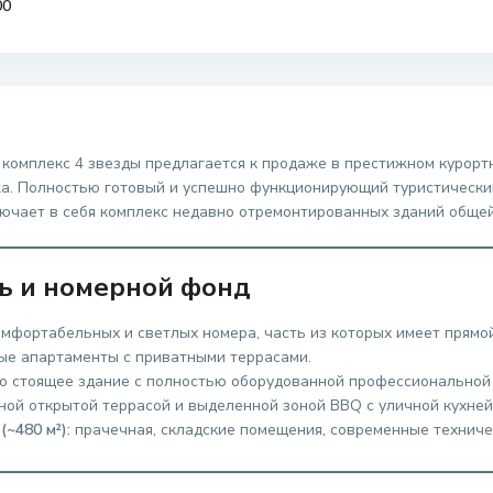
00
омплекс 4 звезды предлагается к продаже в престижном курортно
жа. Полностью готовый и успешно функционирующий туристически
лючает в себя комплекс недавно отремонтированных зданий общей
ь и номерной фонд
мфортабельных и светлых номера, часть из которых имеет прямой
ые апартаменты с приватными террасами.
о стоящее здание с полностью оборудованной профессиональной 
ной открытой террасой и выделенной зоной BBQ с уличной кухней
~480 м²):
прачечная, складские помещения, современные техниче