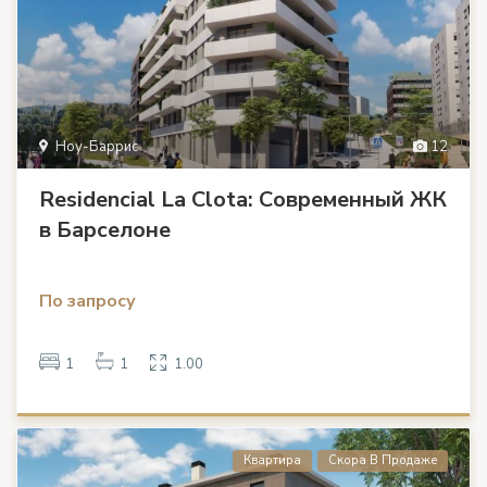
Ноу-Баррис
12
Residencial La Clota: Современный ЖК
в Барселоне
По запросу
1
1
1.00
Квартира
Скора В Продаже