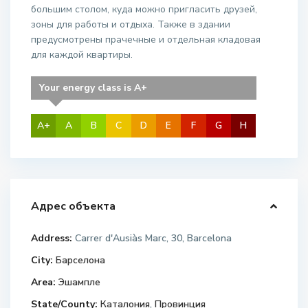
большим столом, куда можно пригласить друзей,
зоны для работы и отдыха. Также в здании
предусмотрены прачечные и отдельная кладовая
для каждой квартиры.
Your energy class is A+
A+
A
B
C
D
E
F
G
H
Адрес объекта
Address:
Carrer d'Ausiàs Marc, 30, Barcelona
City:
Барселона
Area:
Эшампле
State/County:
Каталония
,
Провинция