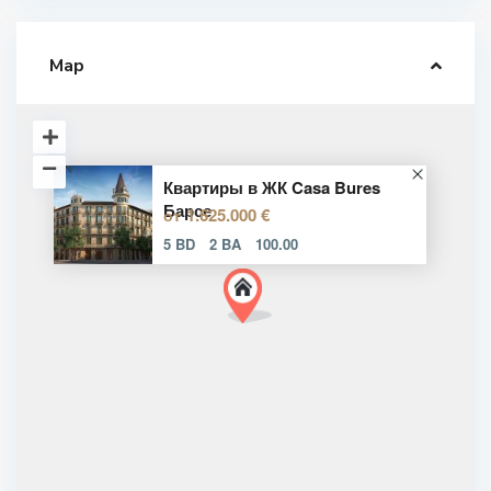
Map
Квартиры в ЖК Casa Bures
Барсе
1.625.000 €
от
5 BD
2 BA
100.00