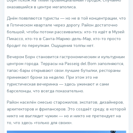
Борн похож на тихий провинциальный городок, случайно
оказавшийся в центре мегаполиса.
Днём появляются туристы — но не в той концентрации, что
в Готическом квартале через дорогу. Район достаточно
большой, чтобы потоки рассеивались: кто-то идёт в Музей
Пикассо, кто-то в Санта-Марию-дель-Мар, кто-то просто
бродит по переулкам. Ощущения толпы нет.
Вечером Борн становится гастрономическим и культурным
центром города. Террасы на Passeig del Born заполняются,
тапас-бары открывают свои лучшие бутылки, рестораны
принимают брони за неделю. При этом это не
туристическая вечеринка — здесь ужинают и сами
барселонцы, что всегда показательно.
Район населён смесью старожилов, экспатов, дизайнеров,
архитекторов и фрилансеров. Это создаёт среду, в которой
никто не выглядит чужим — но и никто не претендует на
то, что здесь «только для своих».