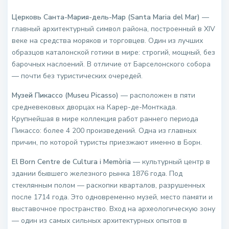
Церковь Санта-Мария-дель-Мар (Santa Maria del Mar)
—
главный архитектурный символ района, построенный в XIV
веке на средства моряков и торговцев. Один из лучших
образцов каталонской готики в мире: строгий, мощный, без
барочных наслоений. В отличие от Барселонского собора
— почти без туристических очередей.
Музей Пикассо (Museu Picasso)
— расположен в пяти
средневековых дворцах на Карер-де-Монткада.
Крупнейшая в мире коллекция работ раннего периода
Пикассо: более 4 200 произведений. Одна из главных
причин, по которой туристы приезжают именно в Борн.
El Born Centre de Cultura i Memòria
— культурный центр в
здании бывшего железного рынка 1876 года. Под
стеклянным полом — раскопки кварталов, разрушенных
после 1714 года. Это одновременно музей, место памяти и
выставочное пространство. Вход на археологическую зону
— один из самых сильных архитектурных опытов в