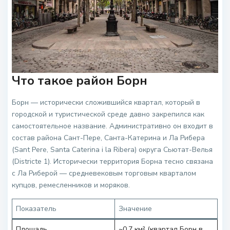
Что такое район Борн
Борн — исторически сложившийся квартал, который в
городской и туристической среде давно закрепился как
самостоятельное название. Административно он входит в
состав района Сант-Пере, Санта-Катерина и Ла Рибера
(Sant Pere, Santa Caterina i la Ribera) округа Сьютат-Велья
(Districte 1). Исторически территория Борна тесно связана
с Ла Риберой — средневековым торговым кварталом
купцов, ремесленников и моряков.
Показатель
Значение
Площадь
~0,7 км² (квартал Борн в