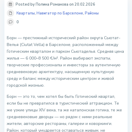
Posted by Полина Романова on 20.02.2026
Кварталы
,
Навигатор по Барселоне
,
Районы
0
Борн — престижный исторический район округа Сьютат-
Велья (Ciutat Vella) в Барселоне, расположенный между
Готическим кварталом и парком Сьютаделья. Средняя цена
жилья — 6 000–8 500 €/м². Район выбирают экспаты,
творческие профессионалы и инвесторы за аутентичную
средневековую архитектуру, насыщенную культурную
среду и баланс между историческим центром и живой
городской жизнью.
Борн — это то, чем хотел бы быть Готический квартал,
если бы не превратился в туристический аттракцион. Те
же узкие улицы XIV века, та же каталонская готика, те же
средневековые дворцы — но рядом с ними реальные
жители, авторские рестораны, галереи и коворкинги.
Район, который умудряется оставаться живым, не