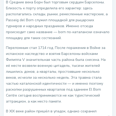
В Средние века Борн был торговым сердцем Барселоны.
Близость к порту определила его характер: здесь
располагались склады, рынки, ремесленные мастерские, а
Passeig del Born служил площадкой для рыцарских
турниров и народных праздников. Именно отсюда
происходит само название — born по-каталански означало
площадку для таких состязаний.
Переломным стал 1714 год. После поражения в Войне за
испанское наследство и взятия Барселоны войсками
Филиппа V значительная часть района была снесена. На
её месте возвели военную цитадель, тысячи жителей
лишились домов, а кварталы, простоявшие несколько
веков, исчезли за несколько недель. Эта травма стала
частью каталонской идентичности — и именно поэтому
раскопки разрушенных кварталов под зданием El Born
Centre сегодня воспринимаются не как туристический
аттракцион, а как место памяти.
В XIX веке район пришёл в упадок, однако сохранил