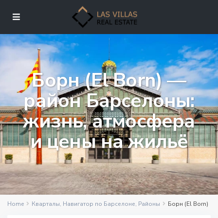
Борн (El Born) —
район Барселоны:
жизнь, атмосфера
и цены на жильё
Home
Кварталы
,
Навигатор по Барселоне
,
Районы
Борн (El Born)