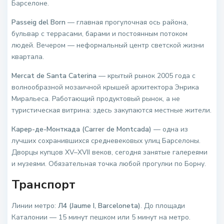
Барселоне.
Passeig del Born
— главная прогулочная ось района,
бульвар с террасами, барами и постоянным потоком
людей. Вечером — неформальный центр светской жизни
квартала.
Mercat de Santa Caterina
— крытый рынок 2005 года с
волнообразной мозаичной крышей архитектора Энрика
Миральеса. Работающий продуктовый рынок, а не
туристическая витрина: здесь закупаются местные жители.
Карер-де-Монткада (Carrer de Montcada)
— одна из
лучших сохранившихся средневековых улиц Барселоны.
Дворцы купцов XV–XVII веков, сегодня занятые галереями
и музеями. Обязательная точка любой прогулки по Борну.
Транспорт
Линии метро:
Л4 (Jaume I, Barceloneta)
. До площади
Каталонии — 15 минут пешком или 5 минут на метро.