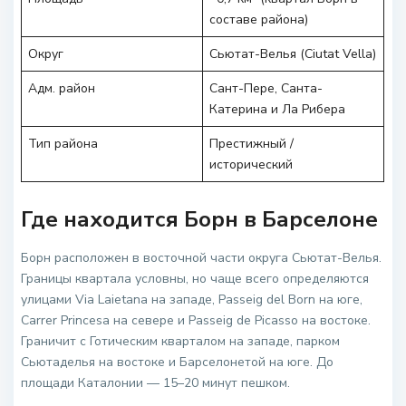
составе района)
Округ
Сьютат-Велья (Ciutat Vella)
Адм. район
Сант-Пере, Санта-
Катерина и Ла Рибера
Тип района
Престижный /
исторический
Где находится Борн в Барселоне
Борн расположен в восточной части округа Сьютат-Велья.
Границы квартала условны, но чаще всего определяются
улицами Via Laietana на западе, Passeig del Born на юге,
Carrer Princesa на севере и Passeig de Picasso на востоке.
Граничит с Готическим кварталом на западе, парком
Сьютаделья на востоке и Барселонетой на юге. До
площади Каталонии — 15–20 минут пешком.