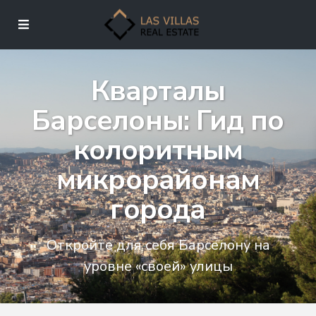
Кварталы
Барселоны: Гид по
колоритным
микрорайонам
города
Откройте для себя Барселону на
уровне «своей» улицы