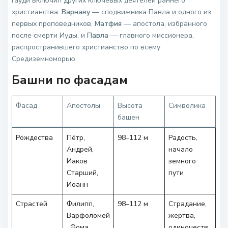
Гауди включил других ключевых деятелей раннего
христианства:
Варнаву
— сподвижника Павла и одного из
первых проповедников,
Матфия
— апостола, избранного
после смерти Иуды, и
Павла
— главного миссионера,
распространившего христианство по всему
Средиземноморью.
Башни по фасадам
Фасад
Апостолы
Высота
Символика
башен
Рождества
Пётр,
98–112 м
Радость,
Андрей,
начало
Иаков
земного
Старший,
пути
Иоанн
Страстей
Филипп,
98–112 м
Страдание,
Варфоломей
жертва,
, Фома,
одиночеств