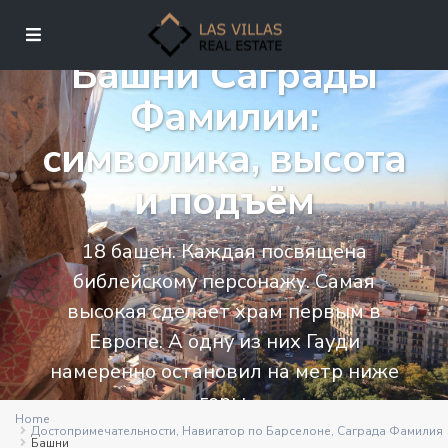
Башни Саграды
Фамилии:
символика, высота
и подъём
18 башен. Каждая посвящена
библейскому персонажу. Самая
высокая сделает храм первым в
Европе. А одну из них Гауди
намеренно остановил на метр ниже
горы.
Home
Достопримечательности
,
Навигатор по Барселоне
,
Саграда Фамилия
Башни