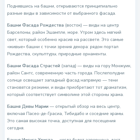
Поднявшись на башни, открываются принципиально
разные виды в зависимости от выбранного фасада.
Башни Фасада Рождества
(восток) — виды на центр
Барселоны, район Эшампле, море. Утром здесь мягкий
свет, который особенно красив на рассвете. Это самые
«живые» башни с точки зрения декора: рядом портал
Рождества, скульптуры, природные орнаменты.
Башни Фасада Страстей
(запад) — виды на гору Монжуик,
район Сантс, современную часть города. Послеполудни
солнце освещает западный фасад напрямую — тени
становятся резкими, и виды приобретают тот драматизм,
который соответствует символике этой стороны храма.
Башня Девы Марии
— открытый обзор на весь центр,
включая Пасео-де-Грасиа, Тибидабо и соседние храмы.
Это самая высокая точка, доступная для посещения
сегодня.
Башня Иисуса Христа
— когда будет завершена, даст