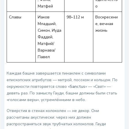
Матфей
о
Славы
Иаков
98–112 м
Воскресени
Младший,
е, вечная
Симон, Иуда
жизнь
Фаддей,
Матфий/
Варнава/
Павел
Каждая башня завершается пинаклем с символами
епископских атрибутов — митрой, посохом и кольцом. По
окружности повторяется слово «
Sanctus
» — «Свят» —
девять раз. По замыслу Гауди, башни должны были стать
«голосами веры», устремлёнными в небо.
Отверстия в стенах колоколен — не декор. Они
рассчитаны акустически: через них должен
распространяться звук трубчатых колоколов. Гауди