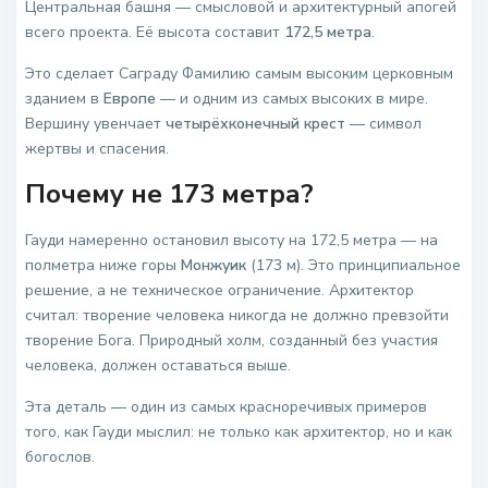
Центральная башня — смысловой и архитектурный апогей
всего проекта. Её высота составит
172,5 метра
.
Это сделает Саграду Фамилию самым высоким церковным
зданием в
Европе
— и одним из самых высоких в мире.
Вершину увенчает
четырёхконечный крест
— символ
жертвы и спасения.
Почему не 173 метра?
Гауди намеренно остановил высоту на 172,5 метра — на
полметра ниже горы
Монжуик
(173 м). Это принципиальное
решение, а не техническое ограничение. Архитектор
считал: творение человека никогда не должно превзойти
творение Бога. Природный холм, созданный без участия
человека, должен оставаться выше.
Эта деталь — один из самых красноречивых примеров
того, как Гауди мыслил: не только как архитектор, но и как
богослов.