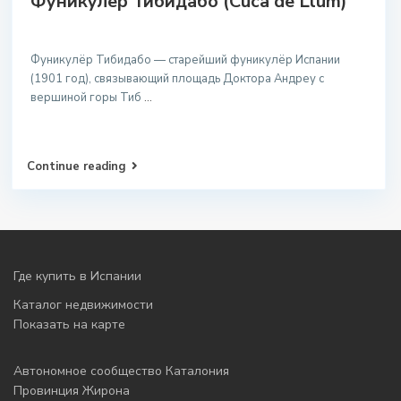
Фуникулер Тибидабо (Cuca de Llum)
Фуникулёр Тибидабо — старейший фуникулёр Испании
(1901 год), связывающий площадь Доктора Андреу с
вершиной горы Тиб
...
Continue reading
Где купить в Испании
Каталог недвижимости
Показать на карте
Автономное сообщество Каталония
Провинция Жирона