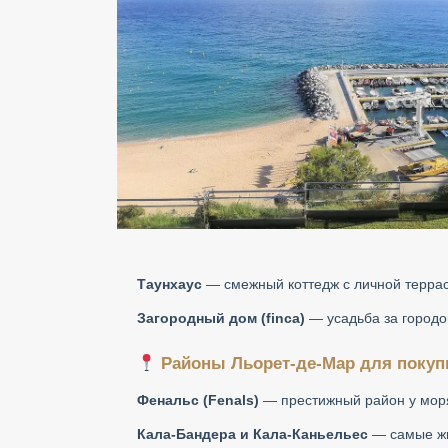
Таунхаус
— смежный коттедж с личной террасо
Загородный дом (finca)
— усадьба за городом
Районы Льорет-де-Мар для покуп
Фенальс (Fenals)
— престижный район у моря
Кала-Бандера и Кала-Каньельес
— самые жи