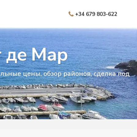
+34 679 803-622
 де Мар
льные цены, обзор районов, сделка под