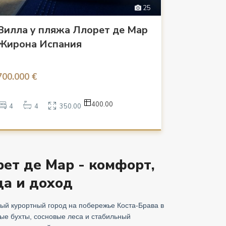
25
Вилла у пляжа Ллорет де Мар
Жирона Испания
700.000 €
400.00
4
4
350.00
рет де Мар - комфорт,
а и доход
ный курортный город на побережье Коста-Брава в
ые бухты, сосновые леса и стабильный