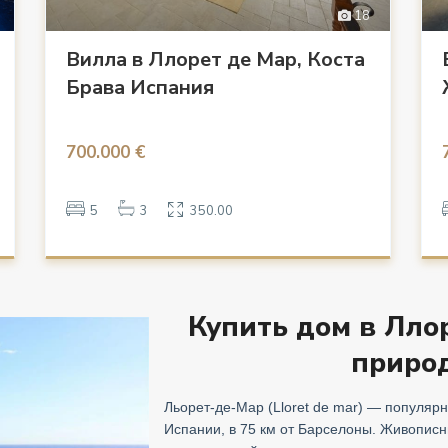
18
Вилла в Ллорет де Мар, Коста
Брава Испания
700.000 €
5
3
350.00
Купить дом в Лло
природ
Льорет-де-Мар (Lloret de mar) — популяр
Испании, в 75 км от Барселоны. Живописн