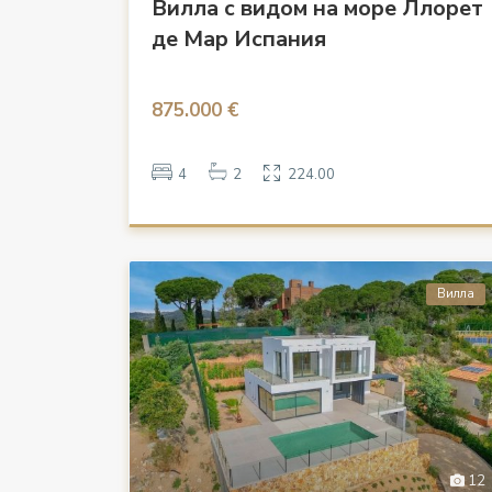
Вилла с видом на море Ллорет
де Мар Испания
875.000 €
4
2
224.00
Вилла
12