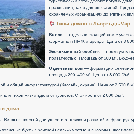
туристический поток делают покупку дома
проживания, так и для инвестиций. Прода
охраняемых урбанизациях до элитных вил
Типы домов в Льорет-де-Мар
Вилла
— отдельно стоящий дом с участко
формат для ПМЖ и аренды. Цена от 3 500 
Эксклюзивный особняк
— премиум-класс
приватностью. Площадь от 500 м². Бюджет 
Отдельный дом
— формат для семейного 
площадь 200–400 м². Цена от 3 000 €/м².
й и общей инфраструктурой (бассейн, охрана). Цена от 2 500 €/м²
 для тихой жизни вдали от туристов. Стоимость от 2 000 €/м².
ки дома
. Виллы в шаговой доступности от пляжа и развитой инфраструкту
вописные бухты с элитной недвижимостью и высоким инвест-поте