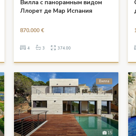
Вилла с панорамным видом
Ллорет де Мар Испания
870.000 €
4
3
374.00
Вилла
15