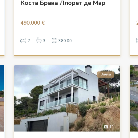
Коста Брава Ллорет де Мар
490.000 €
7
3
380.00
Вилла
11