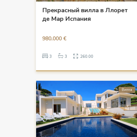
Прекрасный вилла в Ллорет
де Мар Испания
980.000 €
3
3
260.00
Вилла