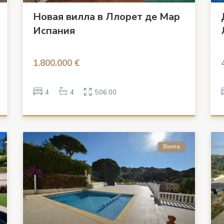
Новая вилла в Ллорет де Мар
Испания
1.800.000 €
4
4
506.00
Вилла