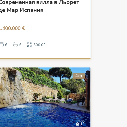
Современная вилла в Льорет
де Мар Испания
1.400.000 €
6
6
600.00
Дом
13