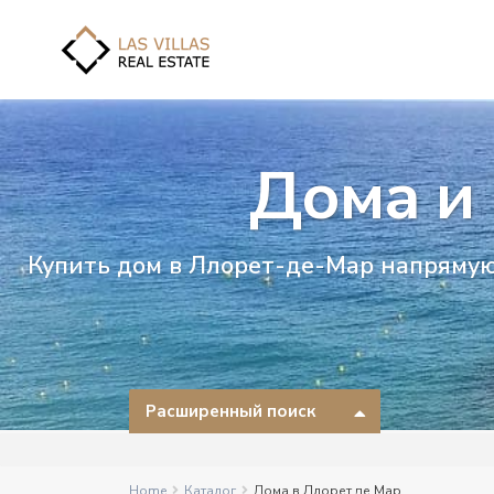
Дома и
Купить дом в Ллорет-де-Мар напрямую 
Расширенный поиск
Home
Каталог
Дома в Ллорет де Мар