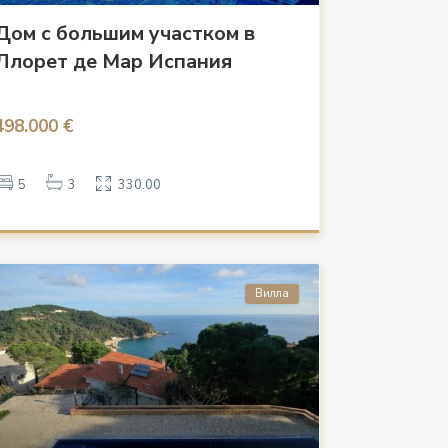
Дом с большим участком в
Ллорет де Мар Испания
498.000 €
5
3
330.00
Вилла