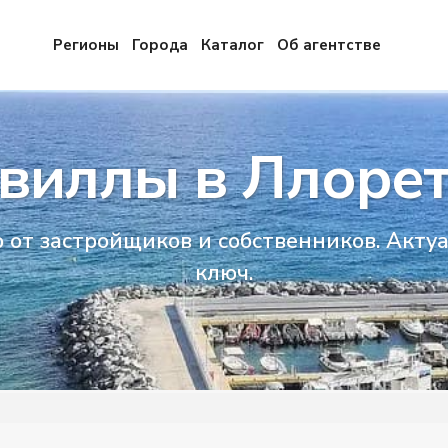
Регионы
Города
Каталог
Об агентстве
 виллы в Ллорет
от застройщиков и собственников. Актуа
ключ.