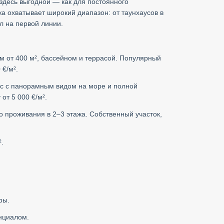
 здесь выгодной — как для постоянного
жа охватывает широкий диапазон: от таунхаусов в
л на первой линии.
м от 400 м², бассейном и террасой. Популярный
€/м².
 с панорамным видом на море и полной
от 5 000 €/м².
проживания в 2–3 этажа. Собственный участок,
.
ры.
нциалом.