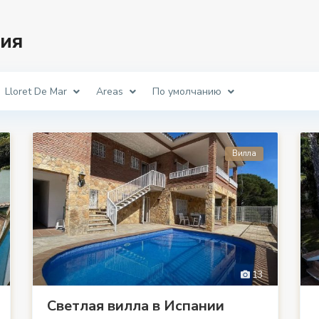
ия
Lloret De Mar
Areas
По умолчанию
Вилла
13
Светлая вилла в Испании