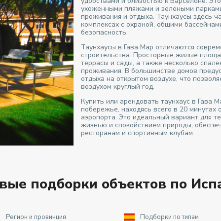
удобствами и близостью к Барселоне. Эт
ухоженными пляжами и зелеными парками
проживания и отдыха. Таунхаусы здесь ч
комплексах с охраной, общими бассейнами
безопасность.
Таунхаусы в Гава Мар отличаются совре
строительства. Просторные жилые площад
террасы и сады, а также несколько спал
проживания. В большинстве домов преду
отдыха на открытом воздухе, что позвол
воздухом круглый год.
Купить или арендовать таунхаус в Гава 
побережье, находясь всего в 20 минутах
аэропорта. Это идеальный вариант для т
жизнью и спокойствием природы, обеспе
ресторанам и спортивным клубам.
овые подборки объектов по Исп
Регион и провинция
Подборки по типам