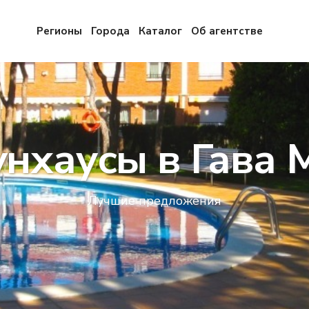
Регионы
Города
Каталог
Об агентстве
унхаусы в Гава 
Лучшие предложения