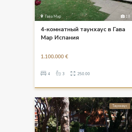
Гава Мар
18
4-комнатный таунхаус в Гава
Мар Испания
1.100.000 €
4
3
250.00
Таунхаус