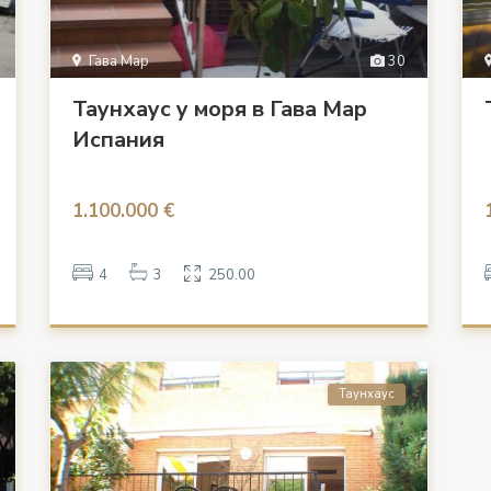
Гава Мар
30
Таунхаус у моря в Гава Мар
Испания
1.100.000 €
4
3
250.00
Таунхаус