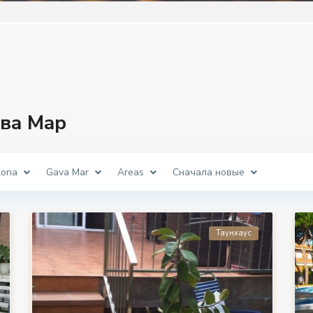
ава Мар
lona
Gava Mar
Areas
Сначала новые
Таунхаус