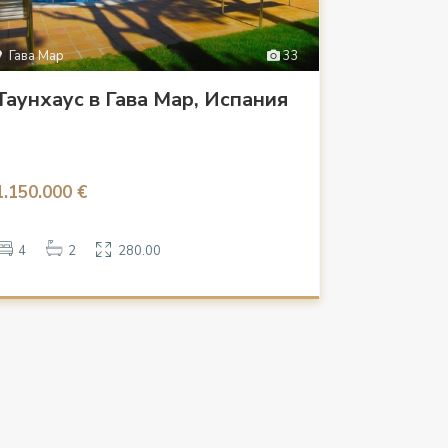
Гава Мар
33
Таунхаус в Гава Мар, Испания
1.150.000 €
4
2
280.00