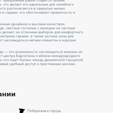
от прибрежный район славится своими
, что делает его идеальным для семейного
асто располагаются в закрытых жилых
 и садами, что обеспечивает приватность и
менным дизайном и высоким качеством
и, светлые гостиные с выходом на частные
ен делают их отличным выбором для комфортного
смотрены гаражи, а также уютные зоны для
яет наслаждаться мягким климатом и морским
Мар — это возможность наслаждаться жизнью на
 от центра Барселоны и вблизи международного
ех, кто ищет баланс между динамичной городской
чивая удобный доступ к престижным школам,
ании
Побережья и города