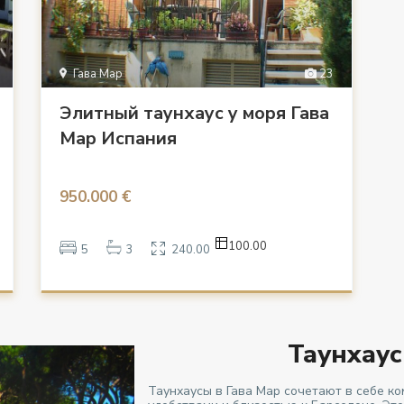
Гава Мар
23
Элитный таунхаус у моря Гава
Мар Испания
950.000 €
100.00
5
3
240.00
Таунхаус
Таунхаусы в Гава Мар сочетают в себе к