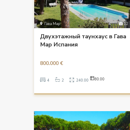
Гава Мар
12
Двухэтажный таунхаус в Гава
Мар Испания
800.000 €
80.00
4
2
240.00