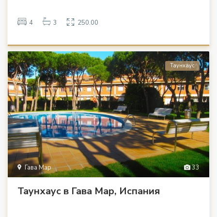
4
3
250.00
Таунхаус
Гава Мар
33
Таунхаус в Гава Мар, Испания