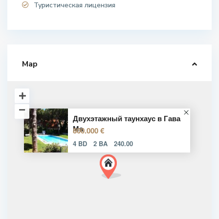
Туристическая лицензия
Map
Двухэтажный таунхаус в Гава
Ма
800.000 €
4 BD
2 BA
240.00