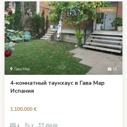
Таунхаус
Гава Мар
18
4-комнатный таунхаус в Гава Мар
Испания
1.100.000 €
4
3
250.00