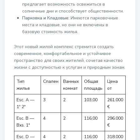
предлагает возможность освежиться в
солнечные дни и способствует общественности.
Парковка и Кладовые:
Имеются парковочные
места и кладовые, но они не включены в
базовую стоимость жилья.
Этот новый жилой комплекс стремится создать
современное, комфортабельное и устойчивое
пространство для своих жителей, сочетая качество
жизни с доступностью к услугам и природным зонам.
Тип
Спален
Ванных
Общая
Цена
жилья
комнат
площадь
от
Esc. A —
3
2
103,00
261.000
1º 2ª
€
Esc. B —
4
2
116,00
296.000
Bxs. 1ª
€
Esc. D —
4
2
116,00
318.000