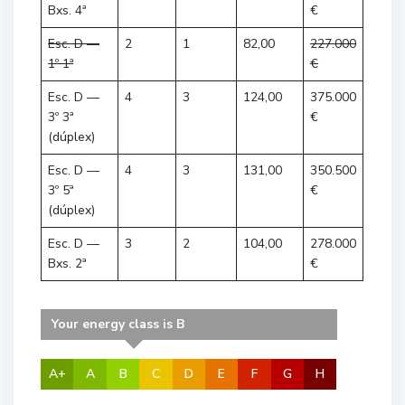
Bxs. 4ª
€
Esc. D —
2
1
82,00
227.000
1º 1ª
€
Esc. D —
4
3
124,00
375.000
3º 3ª
€
(dúplex)
Esc. D —
4
3
131,00
350.500
3º 5ª
€
(dúplex)
Esc. D —
3
2
104,00
278.000
Bxs. 2ª
€
Your energy class is B
A+
A
B
C
D
E
F
G
H