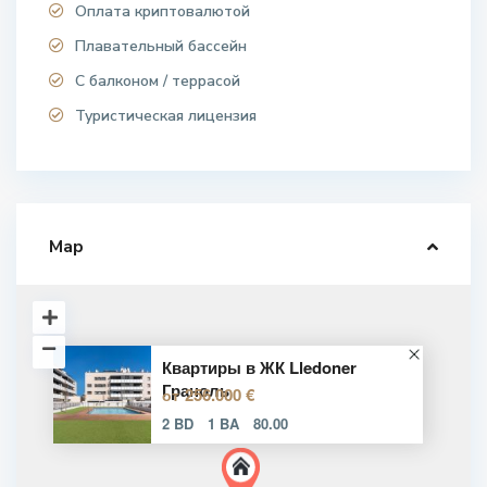
Оплата криптовалютой
Плавательный бассейн
С балконом / террасой
Туристическая лицензия
Map
Квартиры в ЖК Lledoner
Граноль
256.000 €
от
2 BD
1 BA
80.00