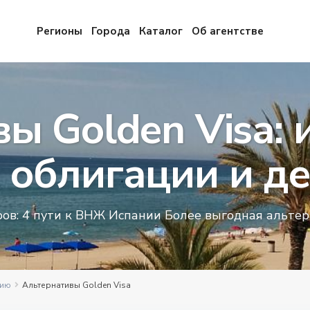
Регионы
Города
Каталог
Об агентстве
ы Golden Visa: 
, облигации и д
ров: 4 пути к ВНЖ Испании Более выгодная альте
нию
Альтернативы Golden Visa