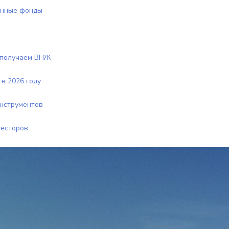
онные фонды
 получаем ВНЖ
в 2026 году
нструментов
весторов