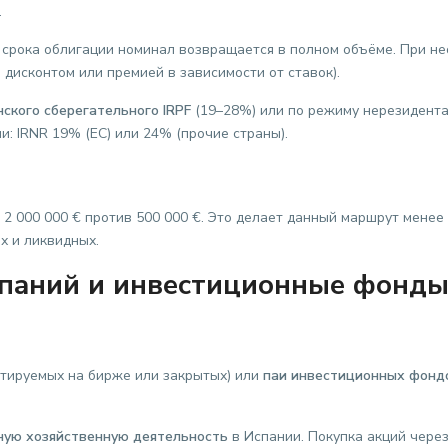
.
срока облигации номинал возвращается в полном объёме. При н
дисконтом или премией в зависимости от ставок).
нского сберегательного IRPF
(19–28%) или по режиму нерезидента 
и: IRNR 19% (ЕС) или 24% (прочие страны).
 000 000 € против 500 000 €. Это делает данный маршрут менее 
х и ликвидных.
мпаний и инвестиционные фонд
тируемых на бирже или закрытых) или
паи инвестиционных фонд
ную хозяйственную деятельность
в Испании. Покупка акций чере