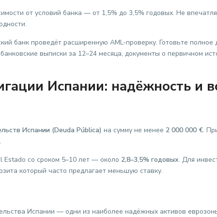
симости от условий банка — от 1,5% до 3,5% годовых. Не впечатля
одности.
нский банк проведёт расширенную AML-проверку. Готовьте полное
банковские выписки за 12–24 месяца, документы о первичном исто
игации Испании: надёжность и в
а
льств Испании (Deuda Pública)
на сумму не менее
2 000 000 €
. П
.
l Estado со сроком 5–10 лет — около
2,8–3,5% годовых
. Для инве
озита который часто предлагает меньшую ставку.
ельства Испании — одни из наиболее надёжных активов еврозоны.