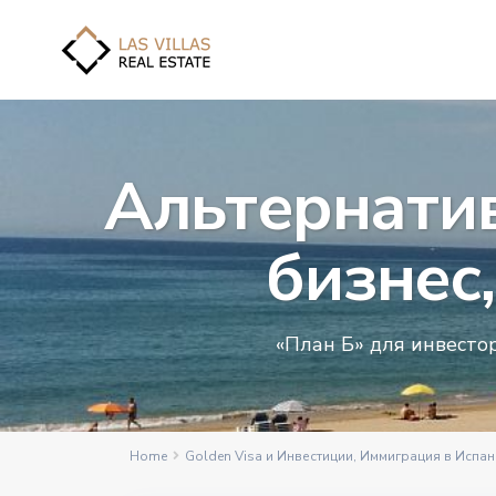
Альтернатив
бизнес
«План Б» для инвесто
Home
Golden Visa и Инвестиции
,
Иммиграция в Испа