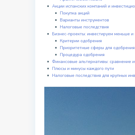
Акции испанских компаний и инвестици
Покупка акций
Варианты инструментов
Налоговые последствия
Бизнес-проекты: инвестируем меньше и
Критерии одобрения
Приоритетные сферы для одобрения 
Процедура одобрения
Финансовые альтернативы: сравнение и
Плюсы и минусы каждого пути
Налоговые последствия для крупных ин