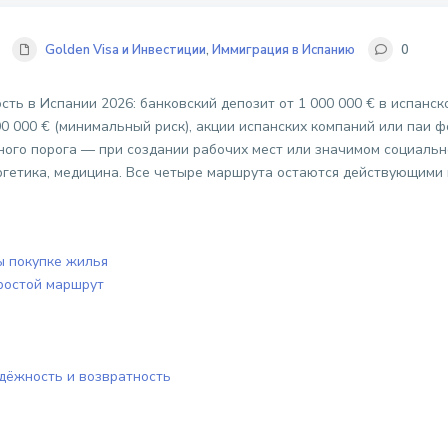
Golden Visa и Инвестиции
,
Иммиграция в Испанию
0
ть в Испании 2026: банковский депозит от 1 000 000 € в испанск
0 000 € (минимальный риск), акции испанских компаний или паи ф
нного порога — при создании рабочих мест или значимом социаль
ергетика, медицина. Все четыре маршрута остаются действующими в
ы покупке жилья
ростой маршрут
адёжность и возвратность