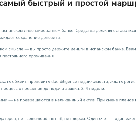
 самый быстрый и простой марш
в испанском лицензированном банке. Средства должны оставаться
рждает сохранение депозита.
ском смысле — вы просто держите деньги в испанском банке. Взам
ия постоянного проживания.
кать объект, проводить due diligence недвижимости, ждать реги
 процесс от решения до подачи заявки:
2–4 недели
.
ими — не превращаются в неликвидный актив. При смене планов 
аторов, нет comunidad, нет IBI, нет дерам. Один счёт — один еж