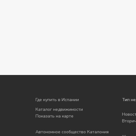
Где купить в Испании
Тип н
Каталог недвижимости
Новос
Показать на карте
Втори
Автономное сообщество Каталония