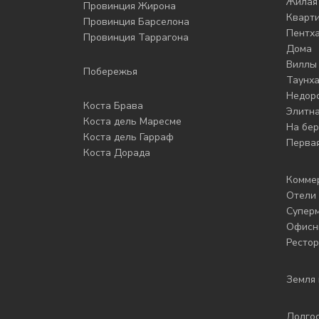
Жилая
Провинция Жирона
Кварт
Провинция Барселона
Пентх
Провинция Таррагона
Дома
Виллы
Побережья
Таунх
Недор
Коста Брава
Элитн
Коста дель Маресме
На бер
Коста дель Гарраф
Первая
Коста Дорада
Комме
Отели 
Супер
Офисн
Рестор
Земля 
Долго