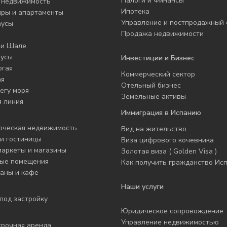
Налоги и Финансы
 недвижимость
Ипотека
иры и апартаменты
Управление и постпродажный 
аусы
Продажа недвижимости
 и Шале
аусы
Инвестиции и Бизнес
огая
Коммерческий сектор
ая
Отельный бизнес
егу моря
Земельные активы
 линия
Иммиграция в Испанию
рческая недвижимость
Вид на жительство
и гостиницы
Виза цифрового кочевника
маркеты и магазины
Золотая виза ( Golden Visa )
ые помещения
Как получить гражданство Ис
аны и кафе
Наши услуги
под застройку
Юридическое сопровождение
Управление недвижимостью
срочная аренда