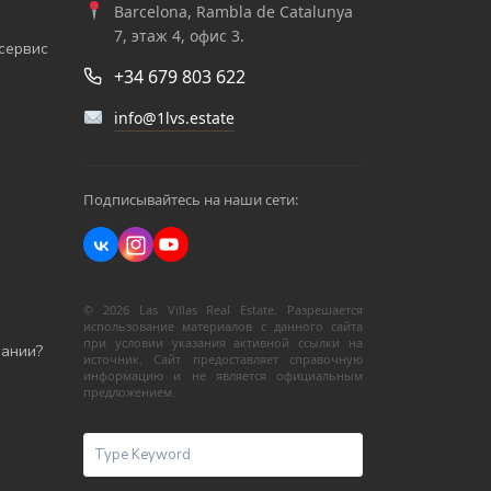
Barcelona, Rambla de Catalunya
7, этаж 4, офис 3.
сервис
+34 679 803 622
info@1lvs.estate
Подписывайтесь на наши сети:
© 2026 Las Villas Real Estate. Разрешается
использование материалов с данного сайта
при условии указания активной ссылки на
пании?
источник. Сайт предоставляет справочную
информацию и не является официальным
предложением.