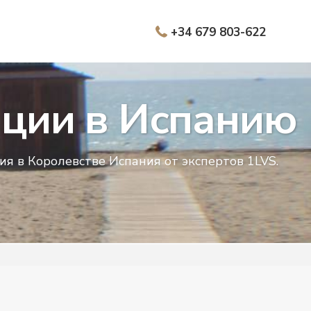
+34 679 803-622
ации в Испанию
я в Королевстве Испания от экспертов 1LVS.