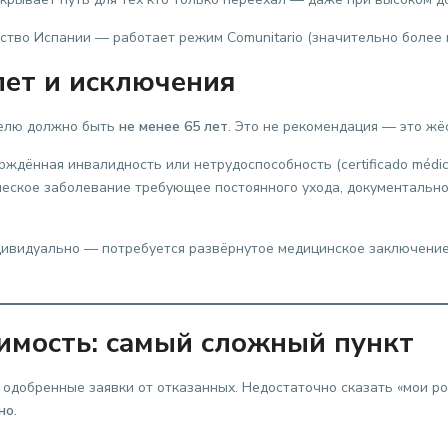
тво Испании — работает режим Comunitario (значительно более г
лет и исключения
ителю должно быть
не менее 65 лет
. Это не рекомендация — это жёс
ждённая инвалидность или нетрудоспособность (certificado médi
ическое заболевание требующее постоянного ухода, документальн
ндивидуально — потребуется развёрнутое медицинское заключение
имость: самый сложный пункт
 одобренные заявки от отказанных. Недостаточно сказать «мои 
но
.