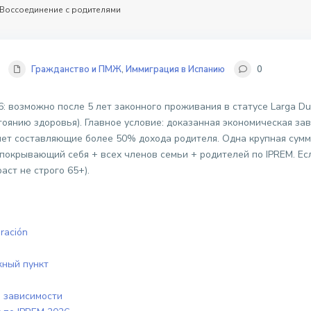
Воссоединение с родителями
Гражданство и ПМЖ
,
Иммиграция в Испанию
0
: возможно после 5 лет законного проживания в статусе Larga D
стоянию здоровья). Главное условие: доказанная экономическая 
лет составляющие более 50% дохода родителя. Одна крупная сумм
 покрывающий себя + всех членов семьи + родителей по IPREM. Е
аст не строго 65+).
ración
жный пункт
й зависимости