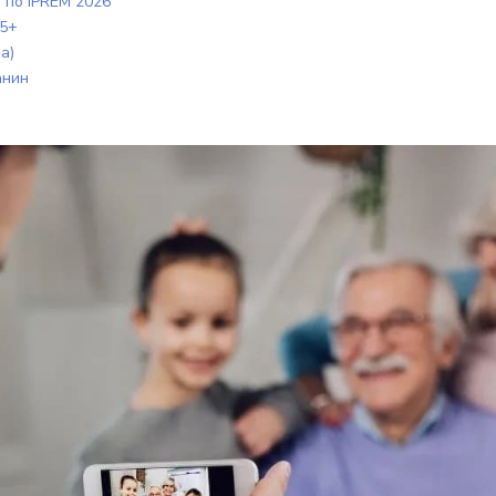
 по IPREM 2026
65+
a)
анин