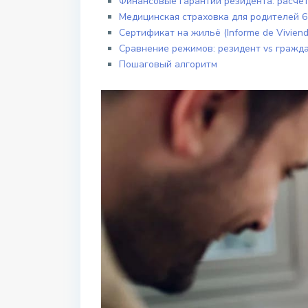
Финансовые гарантии резидента: расчёт
Медицинская страховка для родителей 
Сертификат на жильё (Informe de Viviend
Сравнение режимов: резидент vs гражд
Пошаговый алгоритм