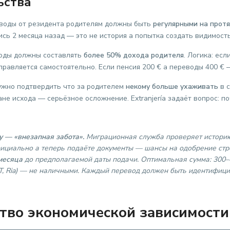
ьства
оды от резидента родителям должны быть
регулярными на прот
сь 2 месяца назад — это не история а попытка создать видимость
ды должны составлять
более 50% дохода родителя
. Логика: ес
правляется самостоятельно. Если пенсия 200 € а переводы 400 € 
жно подтвердить что за родителем
некому больше ухаживать
в с
ане исхода — серьёзное осложнение. Extranjería задаёт вопрос: 
у — «внезапная забота».
Миграционная служба проверяет историю
фициально а теперь подаёте документы — шансы на одобрение стр
месяца
до предполагаемой даты подачи. Оптимальная сумма: 300
T, Ria) — не наличными. Каждый перевод должен быть идентифицир
ство экономической зависимости