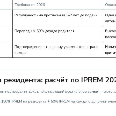
Требование 2026
Опасн
Регулярность на протяжении 1–2 лет до подачи
Одна 
автом
Переводы > 50% дохода родителя
Высок
воссо
Подтверждение что некому ухаживать в стране
Налич
исхода
крити
 резидента: расчёт по IPREM 20
жен подтвердить доход покрывающий
всех членов семьи
— включая
:
150% IPREM
на резидента +
50% IPREM
на каждого дополнительн