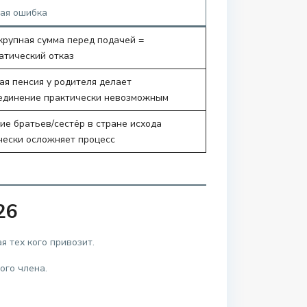
ая ошибка
крупная сумма перед подачей =
атический отказ
ая пенсия у родителя делает
единение практически невозможным
ие братьев/сестёр в стране исхода
чески осложняет процесс
26
 тех кого привозит.
ого члена.