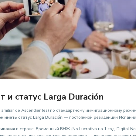
т и статус Larga Duración
Familiar de Ascendientes) по стандартному иммиграционному режи
н иметь статус Larga Duración
— постоянной резиденции Испании
живания
в стране. Временный ВНЖ (No Lucrativa на 1 год, Digital N
акрывает путь для тех кто только переехал — даже при высоком 