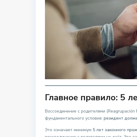
Главное правило: 5 ле
Воссоединение с родителями (Reagrupación 
фундаментального условия:
резидент долже
Это означает минимум
5 лет законного про
воссоединение с родителями не даёт. Это з