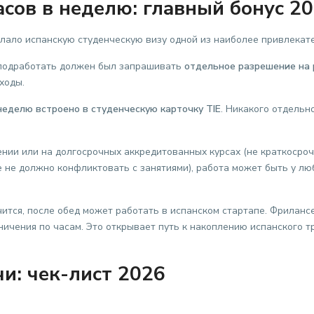
асов в неделю: главный бонус 2
лало испанскую студенческую визу одной из наиболее привлекат
подработать должен был запрашивать
отдельное разрешение на 
ходы.
 неделю встроено в студенческую карточку TIE
. Никакого отдель
ии или на долгосрочных аккредитованных курсах (не краткосроч
е не должно конфликтовать с занятиями), работа может быть у л
чится, после обед может работать в испанском стартапе. Фриланс
ничения по часам. Это открывает путь к накоплению испанского 
и: чек-лист 2026