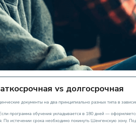
раткосрочная vs долгосрочная
енческие документы на два принципиально разных типа в зависим
Если программа обучения укладывается в 180 дней — оформляетс
тся. По истечении срока необходимо покинуть Шенгенскую зону. По