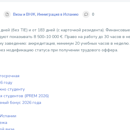
Визы и ВНЖ
,
Иммиграция в Испанию
0
дней (без TIE) и от 183 дней (с карточкой резидента). Финансовые
ндуют показывать 8 500–10 000 €. Право на работу до 30 часов в 
му заведению: аккредитация, минимум 20 учебных часов в неделю
рез модификацию статуса при получении трудового оффера.
лгосрочная
6 году
жно студенту
 студентов (IPREM 2026)
вный бонус 2026 года
 Испании
бежа
ой визе