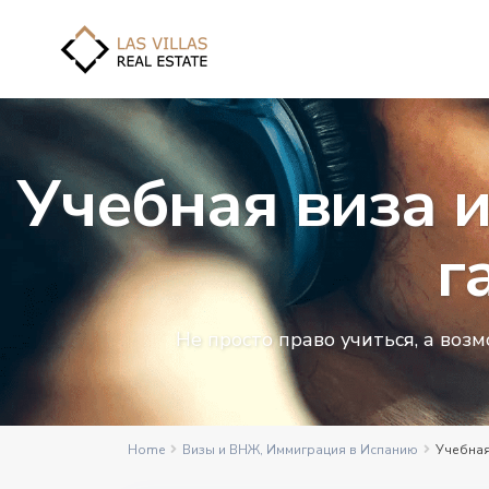
Учебная виза 
г
Не просто право учиться, а воз
Home
Визы и ВНЖ
,
Иммиграция в Испанию
Учебная