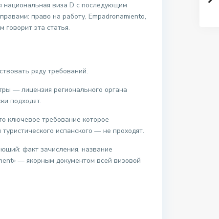
я национальная виза D с последующим
 правами: право на работу, Empadronamiento,
 говорит эта статья.
ствовать ряду требований.
тры — лицензия регионального органа
ски подходят.
Это ключевое требование которое
я туристического испанского — не проходят.
щий: факт зачисления, название
ument» — якорным документом всей визовой