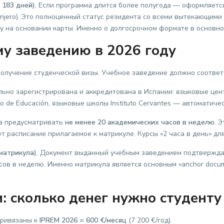
183 дней).
Если программа длится более полугода — оформляетс
tranjero). Это полноценный статус резидента со всеми вытекающими
 на основании карты. Именно о долгосрочном формате в основном
му заведению в 2026 году
получение студенческой визы. Учебное заведение должно соответ
но зарегистрирована и аккредитована в Испании: языковые цен
o de Educación, языковые школы Instituto Cervantes — автоматиче
а предусматривать
не менее 20 академических часов в неделю
. 
т расписание прилагаемое к матрикуле. Курсы «2 часа в день» дл
атрикула).
Документ выданный учебным заведением подтверждаю
асов в неделю. Именно матрикула является основным «anchor doc
: сколько денег нужно студенту
привязаны к
IPREM 2026 = 600 €/месяц
(7 200 €/год).