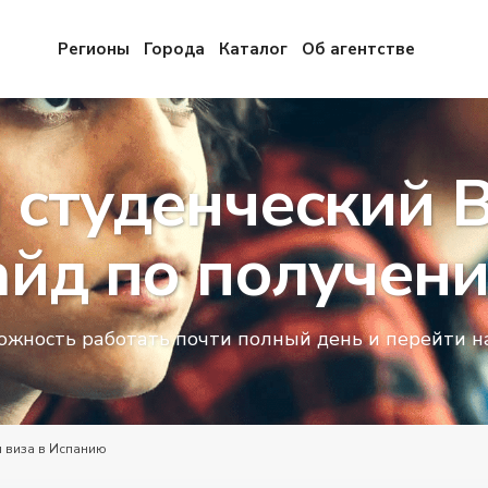
Регионы
Города
Каталог
Об агентстве
и студенческий 
айд по получен
можность работать почти полный день и перейти 
 виза в Испанию