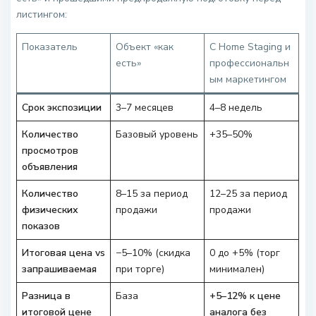
листингом:
Показатель
Объект «как
С Home Staging и
есть»
профессиональн
ым маркетингом
Срок экспозиции
3–7 месяцев
4–8 недель
Количество
Базовый уровень
+35–50%
просмотров
объявления
Количество
8–15 за период
12–25 за период
физических
продажи
продажи
показов
Итоговая цена vs
−5–10% (скидка
0 до +5% (торг
запрашиваемая
при торге)
минимален)
Разница в
База
+5–12% к цене
итоговой цене
аналога без