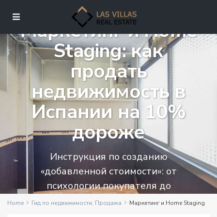
Маркетинг и Home
Staging: как
продать
недвижимость в
Испании на 10%
дороже
Инструкция по созданию
«добавленной стоимости»: от
психологии покупателя до
профессиональной упаковки объекта.
Home
Гид по недвижимости
,
Продажа
Маркетинг и Home Staging