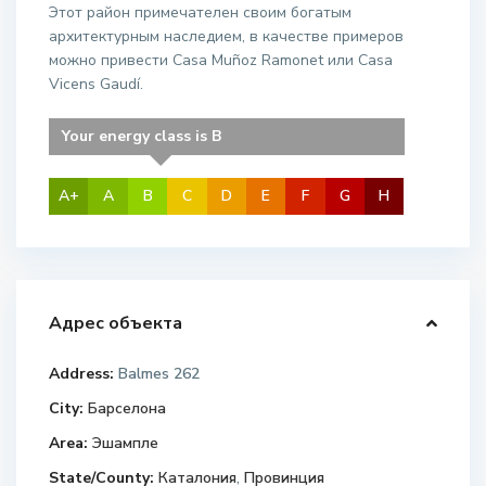
Этот район примечателен своим богатым
архитектурным наследием, в качестве примеров
можно привести Casa Muñoz Ramonet или Casa
Vicens Gaudí.
Your energy class is B
A+
A
B
C
D
E
F
G
H
Адрес объекта
Address:
Balmes 262
City:
Барселона
Area:
Эшампле
State/County:
Каталония
,
Провинция