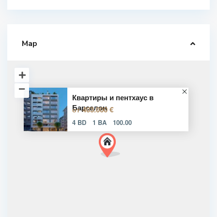
Map
Квартиры и пентхаус в
Барселон
403.000 €
от
4 BD
1 BA
100.00