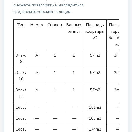
сможете позагорать и насладиться
средиземноморским солнцем.
Тип
Номер
Спален
Ванных
Площадь
Площадь
комнат
квартиры
террас/
м2
балконов
м2
Этаж
A
1
1
57m2
2m2
6
Этаж
A
1
1
57m2
2m2
10
Этаж
A
1
1
57m2
2m2
11
Local
—
—
—
151m2
—
Local
—
—
—
163m2
—
Local
—
—
—
174m2
—