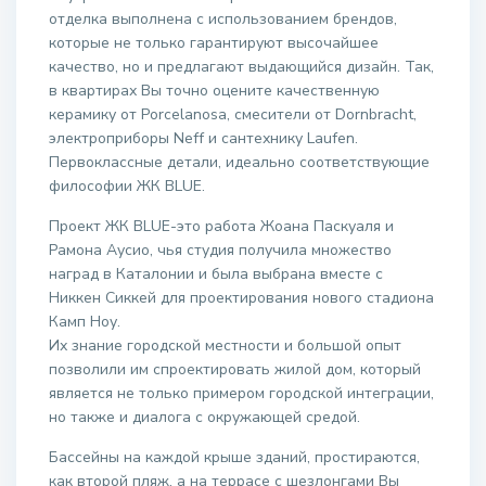
отделка выполнена с использованием брендов,
которые не только гарантируют высочайшее
качество, но и предлагают выдающийся дизайн. Так,
в квартирах Вы точно оцените качественную
керамику от Porcelanosa, смесители от Dornbracht,
электроприборы Neff и сантехнику Laufen.
Первоклассные детали, идеально соответствующие
философии ЖК BLUE.
Проект ЖК BLUE-это работа Жоана Паскуаля и
Рамона Аусио, чья студия получила множество
наград в Каталонии и была выбрана вместе с
Никкен Сиккей для проектирования нового стадиона
Камп Ноу.
Их знание городской местности и большой опыт
позволили им спроектировать жилой дом, который
является не только примером городской интеграции,
но также и диалога с окружающей средой.
Бассейны на каждой крыше зданий, простираются,
как второй пляж, а на террасе с шезлонгами Вы