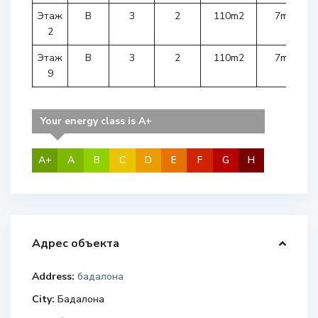
Этаж
B
3
2
110m2
7m2
2
Этаж
B
3
2
110m2
7m2
9
Your energy class is A+
A+
A
B
C
D
E
F
G
H
Адрес объекта
Address:
бадалона
City:
Бадалона