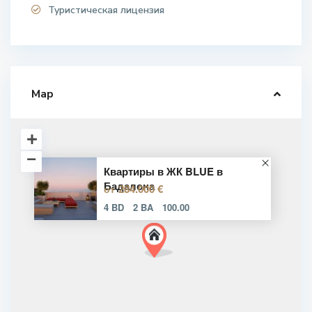
Туристическая лицензия
Map
Квартиры в ЖК BLUE в
Бадалона
284.000 €
от
4 BD
2 BA
100.00