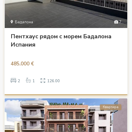
Бадалона
7
Пентхаус рядом с морем Бадалона
Испания
485.000 €
2
1
126.00
Квартира