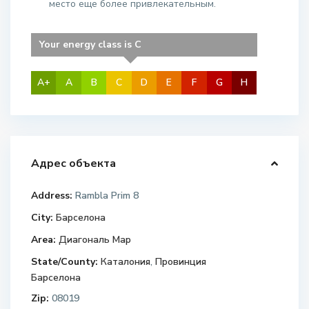
место еще более привлекательным.
Your energy class is C
A+
A
B
C
D
E
F
G
H
Адрес объекта
Address:
Rambla Prim 8
City:
Барселона
Area:
Диагональ Мар
State/County:
Каталония
,
Провинция
Барселона
Zip:
08019