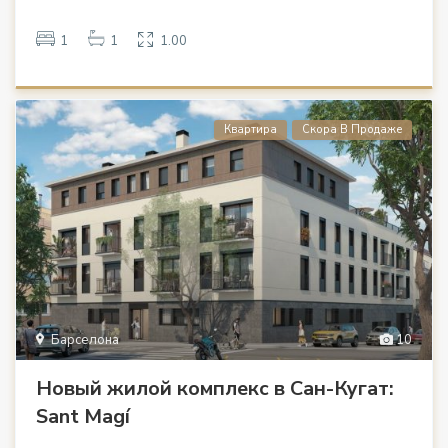
1
1
1.00
Квартира
Скора В Продаже
Барселона
10
Новый жилой комплекс в Сан-Кугат:
Sant Magí