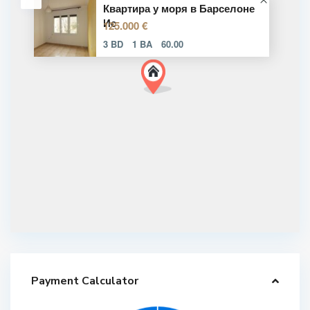
Квартира у моря в Барселоне
Ис
125.000 €
3 BD
1 BA
60.00
Payment Calculator