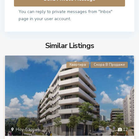
You can reply to private messages from "Inbox"
page in your user account.
Similar Listings
Квартира
Скора В Продаже
Ноу-Баррис
12