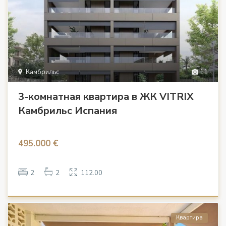
Камбрильс
11
3-комнатная квартира в ЖК VITRIX
Камбрильс Испания
495.000 €
2
2
112.00
Квартира