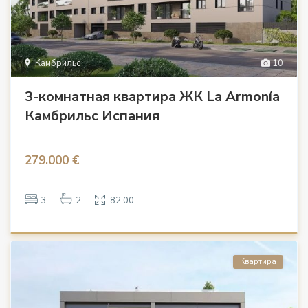
Камбрильс
10
3-комнатная квартира ЖК La Armonía
Камбрильс Испания
279.000 €
3
2
82.00
Квартира