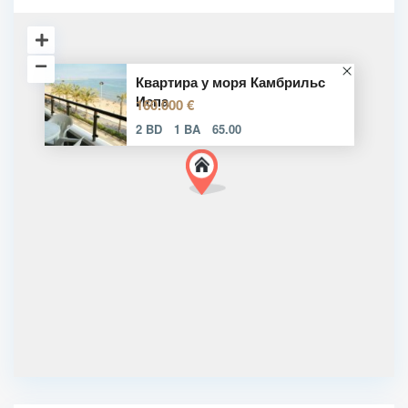
Квартира у моря Камбрильс
Испа
160.000 €
2 BD
1 BA
65.00