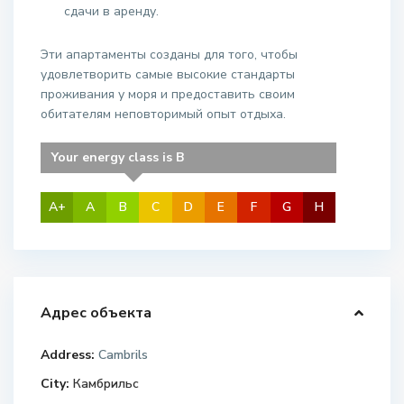
сдачи в аренду.
Эти апартаменты созданы для того, чтобы
удовлетворить самые высокие стандарты
проживания у моря и предоставить своим
обитателям неповторимый опыт отдыха.
Your energy class is B
A+
A
B
C
D
E
F
G
H
Адрес объекта
Address:
Cambrils
City:
Камбрильс