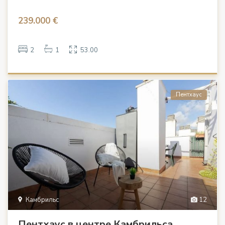
239.000 €
2
1
53.00
Пентхаус
Камбрильс
12
Пентхаус в центре Камбрильса