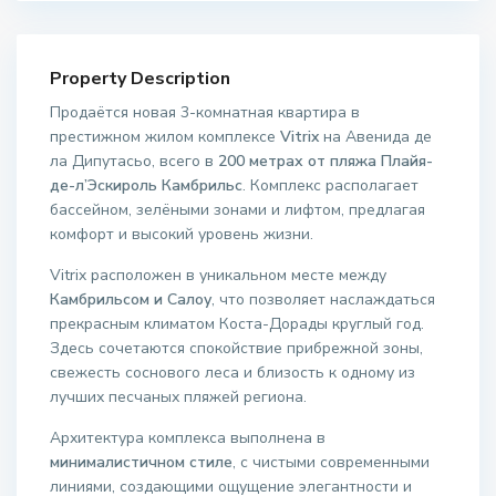
Property Description
Продаётся новая 3-комнатная квартира в
престижном жилом комплексе
Vitrix
на Авенида де
ла Дипутасьо, всего в
200 метрах от пляжа Плайя-
де-л’Эскироль
Камбрильс
. Комплекс располагает
бассейном, зелёными зонами и лифтом, предлагая
комфорт и высокий уровень жизни.
Vitrix расположен в уникальном месте между
Камбрильсом и Салоу
, что позволяет наслаждаться
прекрасным климатом Коста-Дорады круглый год.
Здесь сочетаются спокойствие прибрежной зоны,
свежесть соснового леса и близость к одному из
лучших песчаных пляжей региона.
Архитектура комплекса выполнена в
минималистичном стиле
, с чистыми современными
линиями, создающими ощущение элегантности и