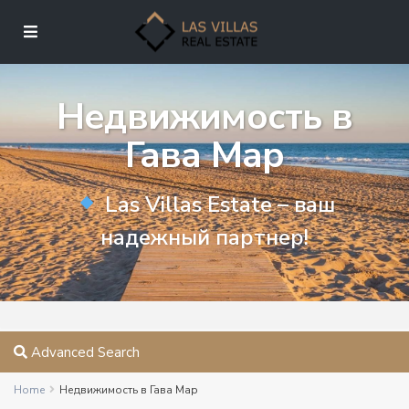
Недвижимость в
Гава Мар
Las Villas Estate – ваш
надежный партнер!
Advanced Search
Home
Недвижимость в Гава Мар