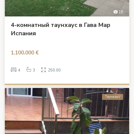
18
4-комнатный таунхаус в Гава Мар
Испания
1.100.000 €
4
3
250.00
Таунхаус