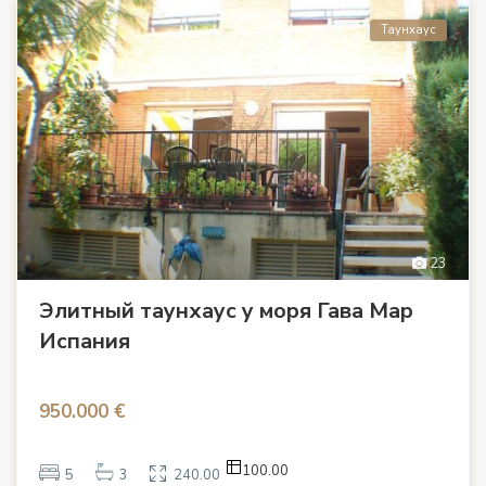
Таунхаус
23
Элитный таунхаус у моря Гава Мар
Испания
950.000 €
100.00
5
3
240.00