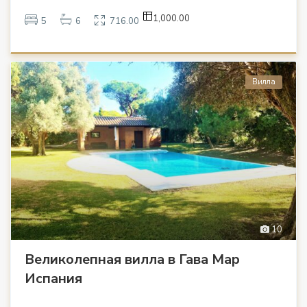
1,000.00
5
6
716.00
Вилла
10
Великолепная вилла в Гава Мар
Испания