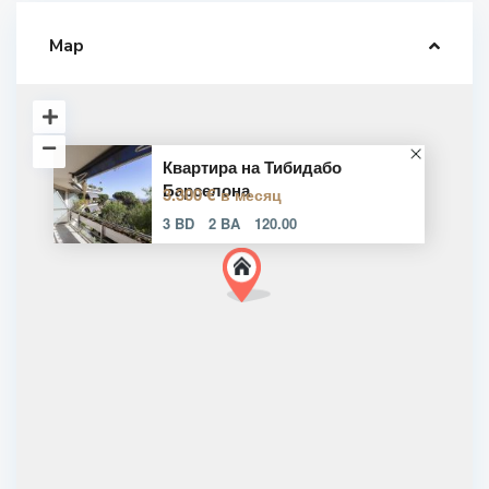
Map
Квартира на Тибидабо
Барселона
3.300 €
в месяц
3 BD
2 BA
120.00