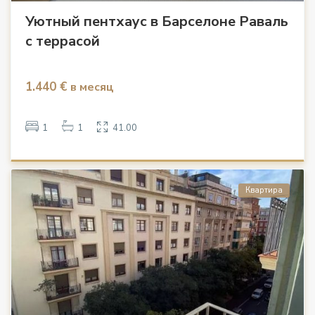
Уютный пентхаус в Барселоне Раваль
с террасой
1.440 €
в месяц
1
1
41.00
Квартира