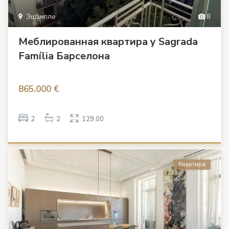
Эшампле
8
Меблированная квартира у Sagrada
Família Барселона
865.000 €
2
2
129.00
Квартира