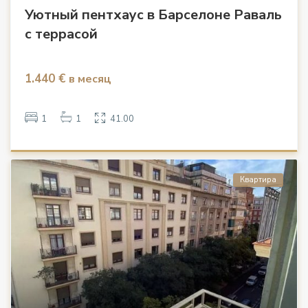
Уютный пентхаус в Барселоне Раваль
с террасой
1.440 €
в месяц
1
1
41.00
Квартира