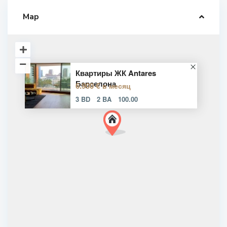
Map
Квартиры ЖК Antares
Барселона
6.900 €
в месяц
3 BD
2 BA
100.00