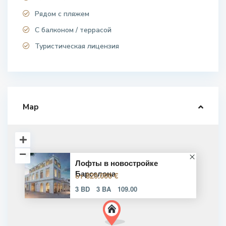
Рядом с пляжем
С балконом / террасой
Туристическая лицензия
Map
Лофты в новостройке
Барселона
820.000 €
от
3 BD
3 BA
109.00