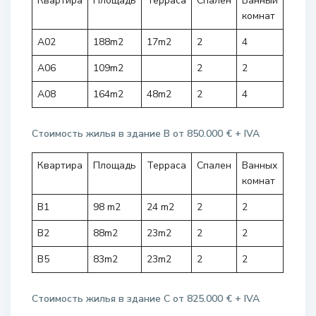
Квартира
Площадь
Терраса
Спален
Ванный
комнат
A02
188m2
17m2
2
4
A06
109m2
2
2
A08
164m2
48m2
2
4
Стоимость жилья в здание B от 850.000 € + IVA
Квартира
Площадь
Терраса
Спален
Ванных
комнат
B1
98 m2
24 m2
2
2
B2
88m2
23m2
2
2
B5
83m2
23m2
2
2
Стоимость жилья в здание C от 825.000 € + IVA