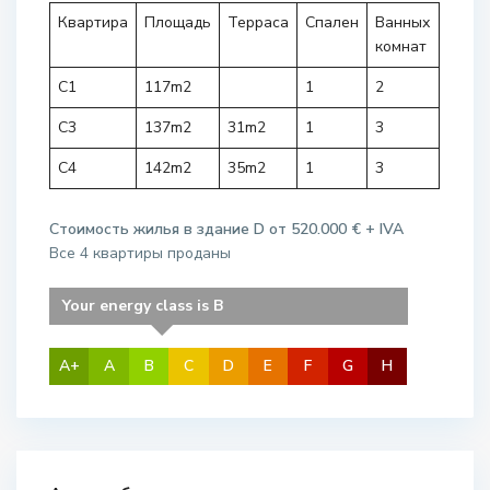
Квартира
Площадь
Терраса
Спален
Ванных
комнат
С1
117m2
1
2
С3
137m2
31m2
1
3
C4
142m2
35m2
1
3
Стоимость жилья в здание D от 520.000 € + IVA
Все 4 квартиры проданы
Your energy class is B
A+
A
B
C
D
E
F
G
H