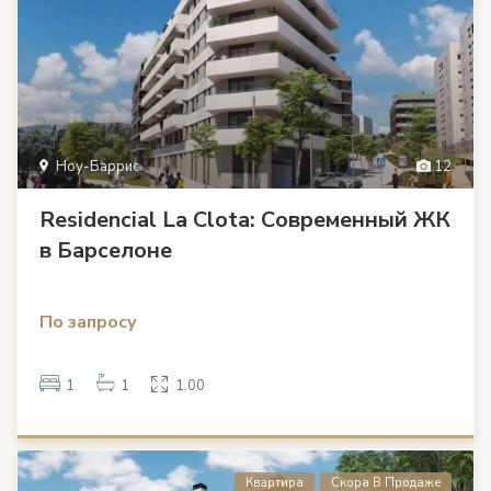
Ноу-Баррис
12
Residencial La Clota: Современный ЖК
в Барселоне
По запросу
1
1
1.00
Квартира
Скора В Продаже