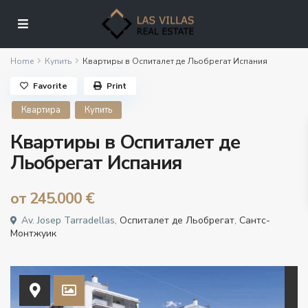
Home
Купить
Квартиры в Оспиталет де Льобрегат Испания
Favorite
Print
Квартира
Купить
Квартиры в Оспиталет де
Льобрегат Испания
от
245.000 €
Av. Josep Tarradellas,
Оспиталет де Льобрегат
,
Сантс-
Монтжуик