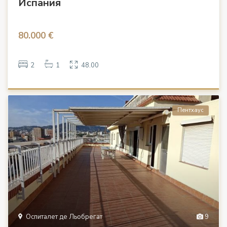
Испания
80.000 €
2
1
48.00
Пентхаус
Оспиталет де Льобрегат
9