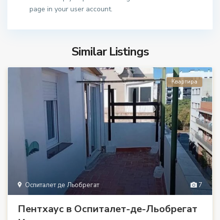
page in your user account.
Similar Listings
Квартира
Оспиталет де Льобрегат
7
Пентхаус в Оспиталет-де-Льобрегат