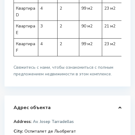
Квартира
4
2
99 м2
23 м2
376.
D
Квартира
3
2
90 м2
21 м2
349.
E
Квартира
4
2
99 м2
23 м2
390.
F
Свяжитесь с нами, чтобы ознакомиться с полным
предложением недвижимости в этом комплексе.
Адрес объекта
Address:
Av. Josep Tarradellas
City:
Оспиталет де Льобрегат