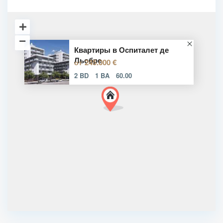
Квартиры в Оспиталет де
Льобре
245.000 €
от
2 BD
1 BA
60.00