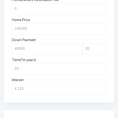
Homeowners Association Fee
Home Price
Down Payment
Term(*in years)
Interest