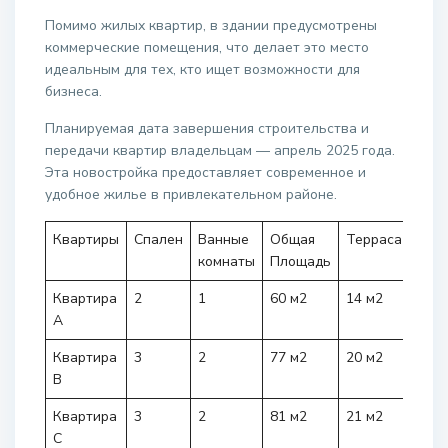
Помимо жилых квартир, в здании предусмотрены
коммерческие помещения, что делает это место
идеальным для тех, кто ищет возможности для
бизнеса.
Планируемая дата завершения строительства и
передачи квартир владельцам — апрель 2025 года.
Эта новостройка предоставляет современное и
удобное жилье в привлекательном районе.
Квартиры
Спален
Ванные
Общая
Терраса
Цен
комнаты
Площадь
Квартира
2
1
60 м2
14 м2
245.
А
Квартира
3
2
77 м2
20 м2
309.
B
Квартира
3
2
81 м2
21 м2
336.
C