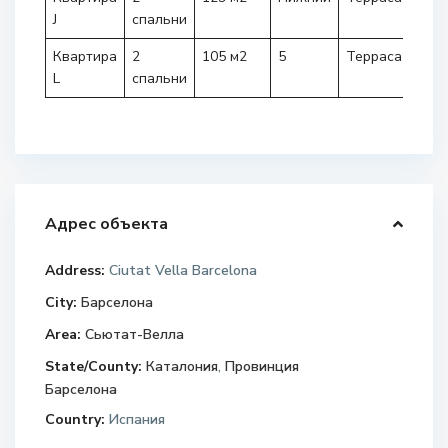
J
спальни
Квартира
2
105 м2
5
Терраса
895.
L
спальни
Адрес объекта
Address:
Ciutat Vella Barcelona
City:
Барселона
Area:
Сьютат-Велла
State/County:
Каталония
,
Провинция
Барселона
Country:
Испания