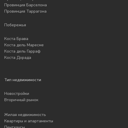
Провинция Барселона
Провинция Таррагона
Побережья
Коста Брава
Коста дель Маресме
Коста дель Гарраф
Коста Дорада
Тип недвижимости
Новостройки
Вторичный рынок
Жилая недвижимость
Квартиры и апартаменты
Пентхаусы