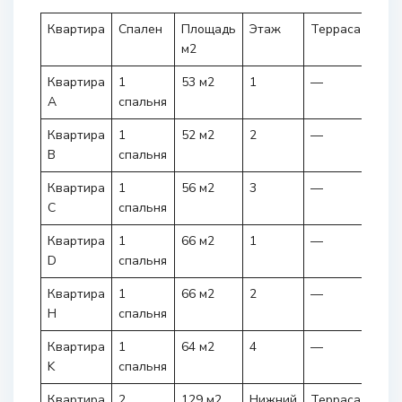
Квартира
Спален
Площадь
Этаж
Терраса
Сто
м2
Квартира
1
53 м2
1
—
315.
A
спальня
Квартира
1
52 м2
2
—
320.
B
спальня
Квартира
1
56 м2
3
—
372.
C
спальня
Квартира
1
66 м2
1
—
380.
D
спальня
Квартира
1
66 м2
2
—
383.
H
спальня
Квартира
1
64 м2
4
—
388.
K
спальня
Квартира
2
129 м2
Нижний
Терраса
830.