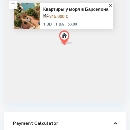
Квартиры у моря в Барселона
Ис
315.000 €
от
1 BD
1 BA
53.00
Payment Calculator