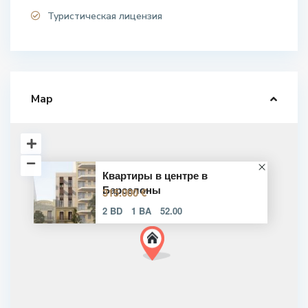
Туристическая лицензия
Map
Квартиры в центре в
Барселоны
315.000 €
2 BD
1 BA
52.00