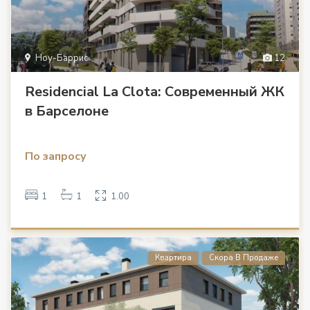
Ноу-Баррис
12
Residencial La Clota: Современный ЖК
в Барселоне
По запросу
1
1
1.00
Квартира
Скора В Продаже