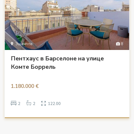
Эшампле
8
Пентхаус в Барселоне на улице
Комте Боррель
1.180.000 €
2
2
122.00