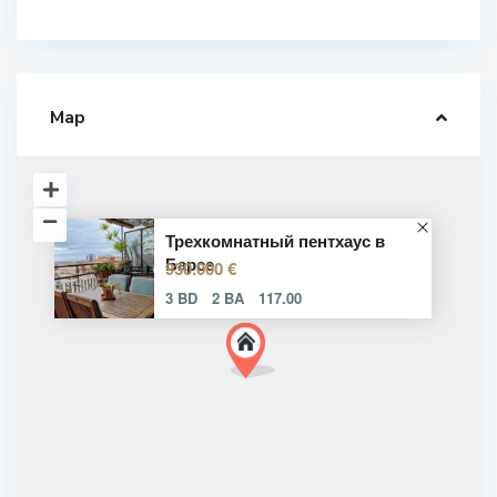
Map
Трехкомнатный пентхаус в
Барсе
930.000 €
3 BD
2 BA
117.00