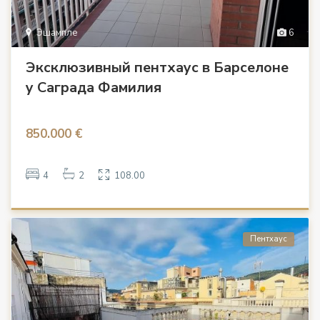
Эшампле
6
Эксклюзивный пентхаус в Барселоне
у Саграда Фамилия
850.000 €
4
2
108.00
Пентхаус