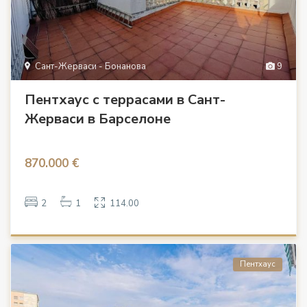
Сант-Жерваси - Бонанова
9
Пентхаус с террасами в Сант-
Жерваси в Барселоне
870.000 €
2
1
114.00
Пентхаус