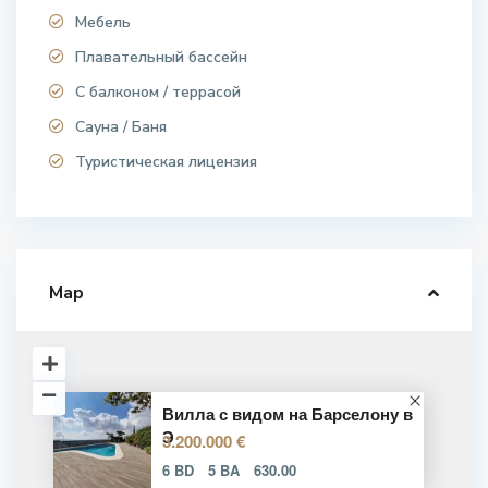
Мебель
Плавательный бассейн
С балконом / террасой
Сауна / Баня
Туристическая лицензия
Map
Вилла с видом на Барселону в
Э
3.200.000 €
6 BD
5 BA
630.00