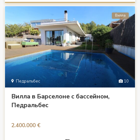
Вилла
Педральбес
10
Вилла в Барселоне с бассейном,
Педральбес
2.400.000 €