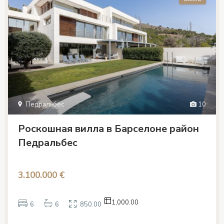
Педральбес
10
Роскошная вилла в Барселоне район
Педральбес
3.100.000 €
1,000.00
6
6
850.00