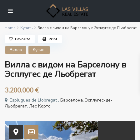
Home
Купить
Вилла с видом на Барселону в Эсплугес де Льобрегат
Favorite
Print
Вилла
Купить
Вилла с видом на Барселону в
Эсплугес де Льобрегат
3.200.000 €
Esplugues de Llobregat ,
Барселона
,
Эсплугес-де-
Льобрегат
,
Лес Кортс