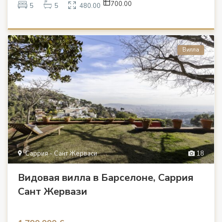
700.00
5
5
480.00
Вилла
Саррия - Сант Жерваси
18
Видовая вилла в Барселоне, Саррия
Сант Жервази