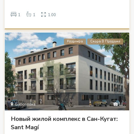
1
1
1.00
Квартира
Скора В Продаже
Барселона
10
Новый жилой комплекс в Сан-Кугат:
Sant Magí