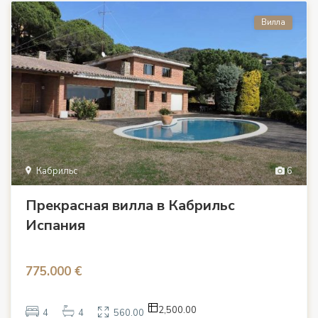
Вилла
Кабрильс
6
Прекрасная вилла в Кабрильс
Испания
775.000 €
2,500.00
4
4
560.00