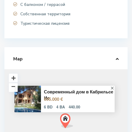
С балконом / террасой
Собственная территория
Туристическая лицензия
Map
Современный дом в Кабрильсе
Ис
695.000 €
6 BD
4 BA
440.00