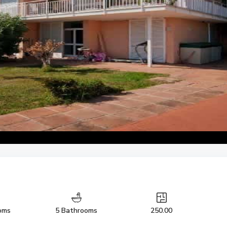
oms
5 Bathrooms
250.00