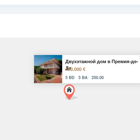
Двухэтажной дом в Премия-де-
Да
450.000 €
5 BD
5 BA
250.00