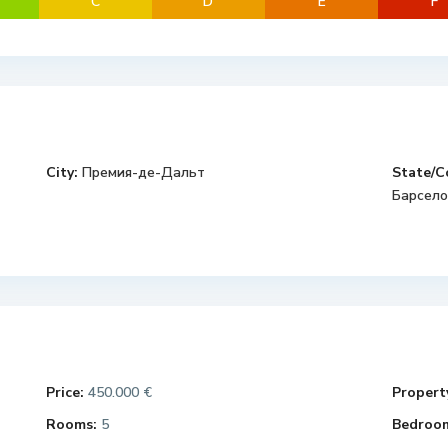
C
D
E
F
City:
Премия-де-Дальт
State/C
Барсело
Price:
450.000 €
Property
Rooms:
5
Bedroo