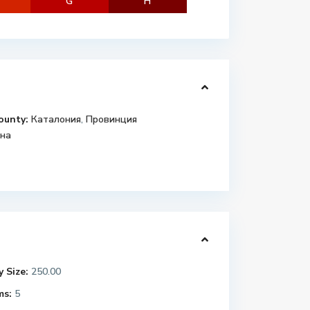
G
H
ounty:
Каталония
,
Провинция
на
 Size:
250.00
ms:
5