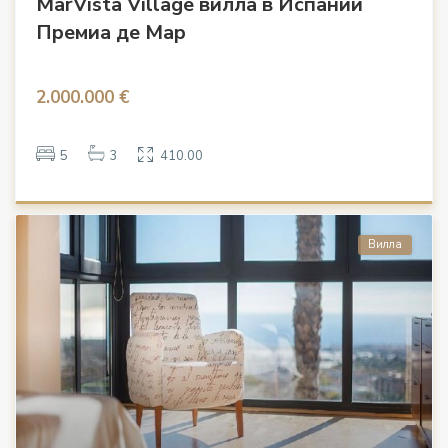
MarVista Village вилла в Испании
Премиа де Мар
2.000.000 €
5
3
410.00
Вилла