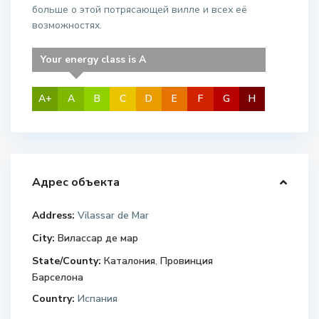
больше о этой потрясающей вилле и всех её
возможностях.
Your energy class is A
A+
A
B
C
D
E
F
G
H
Адрес объекта
Address:
Vilassar de Mar
City:
Вилассар де мар
State/County:
Каталония
,
Провинция
Барселона
Country:
Испания