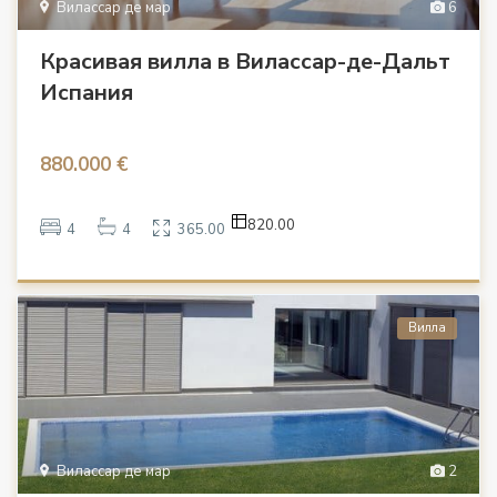
Вилассар де мар
6
Красивая вилла в Вилассар-де-Дальт
Испания
880.000 €
820.00
4
4
365.00
Вилла
Вилассар де мар
2