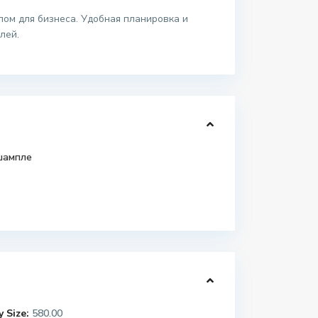
ом для бизнеса. Удобная планировка и
лей.
шампле
 Size:
580.00