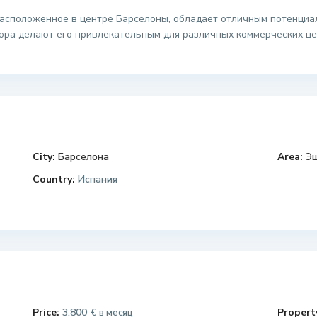
асположенное в центре Барселоны, обладает отличным потенциал
ора делают его привлекательным для различных коммерческих це
City:
Барселона
Area:
Э
Country:
Испания
Price:
3.800 €
Property
в месяц