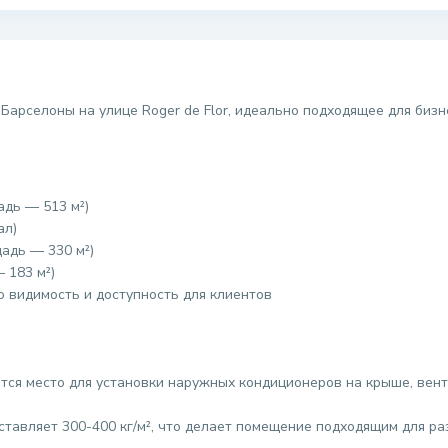
Барселоны на улице Roger de Flor, идеально подходящее для биз
адь — 513 м²)
ал)
щадь — 330 м²)
 183 м²)
ю видимость и доступность для клиентов
ется место для установки наружных кондиционеров на крыше, вен
оставляет 300-400 кг/м², что делает помещение подходящим для р