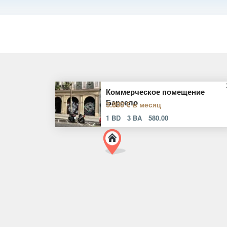
Коммерческое помещение
Барсело
3.800 €
в месяц
1 BD
3 BA
580.00