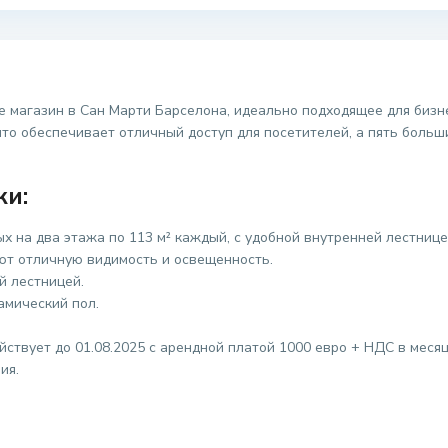
 магазин в Сан Марти Барселона, идеально подходящее для бизн
то обеспечивает отличный доступ для посетителей, а пять больш
ки:
ых на два этажа по 113 м² каждый, с удобной внутренней лестнице
ют отличную видимость и освещенность.
й лестницей.
амический пол.
ствует до 01.08.2025 с арендной платой 1000 евро + НДС в меся
ия.