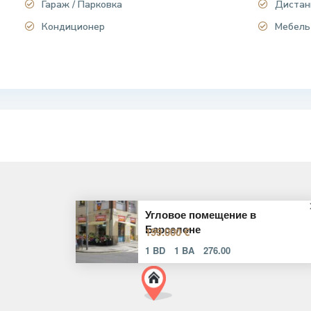
Гараж / Парковка
Дистан
Кондиционер
Мебель
Угловое помещение в
Барселоне
199.000 €
1 BD
1 BA
276.00