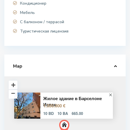
Кондиционер
Мебель
С балконом / террасой
Туристическая лицензия
Map
Жилое здание в Барселоне
Испан
1.350.000 €
10 BD
10 BA
665.00