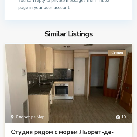
You can reply to private messages from "Inbox"
page in your user account.
Similar Listings
Студия
Ллорет де Мар
10
Студия рядом с морем Льорет-де-