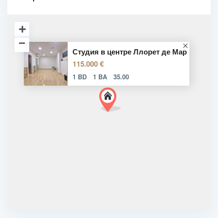
Студия в центре Ллорет де Мар
115.000 €
1 BD
1 BA
35.00