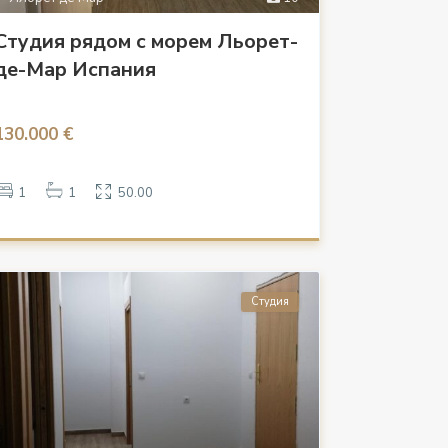
Студия рядом с морем Льорет-
де-Мар Испания
130.000 €
1
1
50.00
Студия