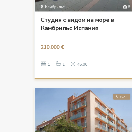
Камбрильс
8
Студия с видом на море в
Камбрильс Испания
210.000 €
1
1
45.00
Студия