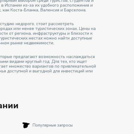
улярным выбором среди туристов, студентов и
 в Испании из-за их удобного расположения и
, как Коста-Бланка, Валенсия и Барселона.
студию недорого, стоит рассмотреть
одах или менее туристических зонах. Цены на
сти от региона, инфраструктуры и близости к
 туристических местах можно найти доступные
ичном рынке недвижимости.
которые предлагают возможность наслаждаться
ми видами круглый год. Для тех, кто ищет
агает множество вариантов по привлекательной
жья доступной и выгодной для инвестиций или
ании
Популярные запросы