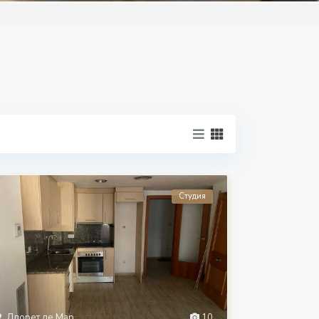
Студия
Ллорет де Мар
10