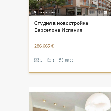
Барселона
6
Студия в новостройке
Барселона Испания
286.665 €
1
1
68.00