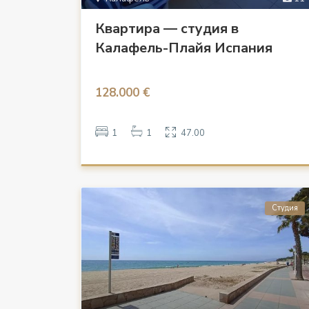
Квартира — студия в
Калафель-Плайя Испания
128.000 €
1
1
47.00
Студия