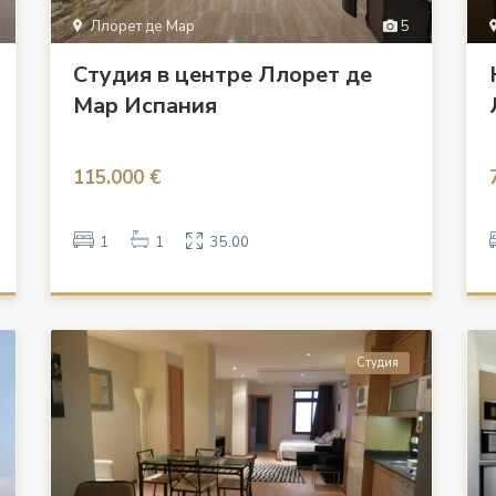
Ллорет де Мар
5
Студия в центре Ллорет де
Мар Испания
115.000 €
1
1
35.00
Студия