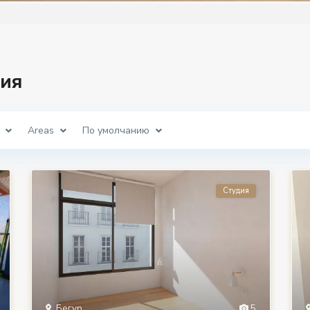
ия
Areas
По умолчанию
Студия
Бегур
5