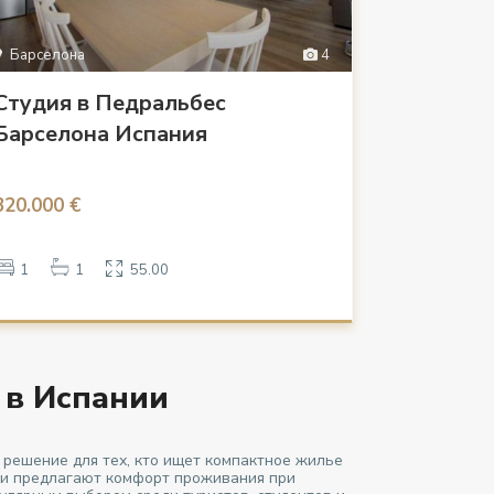
Барселона
4
Студия в Педральбес
Барселона Испания
320.000 €
1
1
55.00
 в Испании
 решение для тех, кто ищет компактное жилье
ии предлагают комфорт проживания при