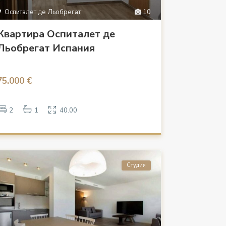
Оспиталет де Льобрегат
10
Квартира Оспиталет де
Льобрегат Испания
75.000 €
2
1
40.00
Студия