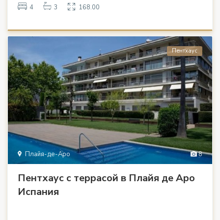
4
3
168.00
Пентхаус
Плайя-де-Аро
8
Пентхаус с террасой в Плайя де Аро
Испания