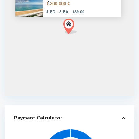
И
1.300.000 €
4 BD
3 BA
189.00
Payment Calculator