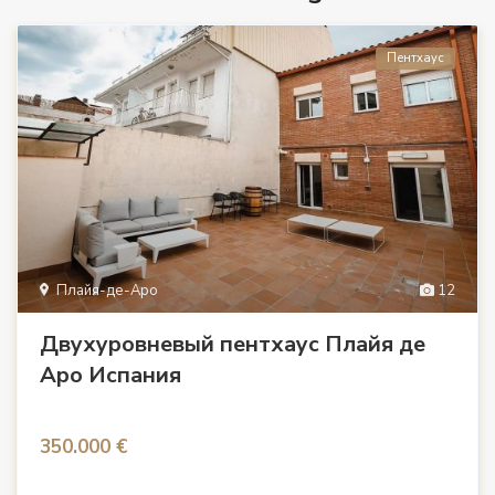
Пентхаус
Плайя-де-Аро
12
Двухуровневый пентхаус Плайя де
Аро Испания
350.000 €