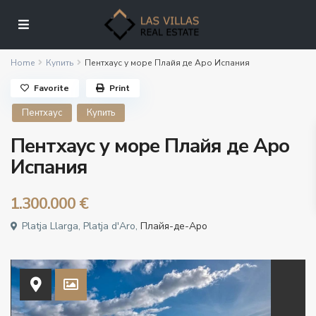
Home
Купить
Пентхаус у море Плайя де Аро Испания
Favorite
Print
Пентхаус
Купить
Пентхаус у море Плайя де Аро
Испания
1.300.000 €
Platja Llarga, Platja d'Aro,
Плайя-де-Аро