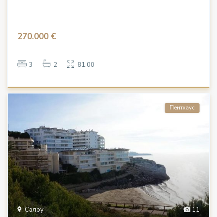
270.000 €
3
2
81.00
Пентхаус
Салоу
11