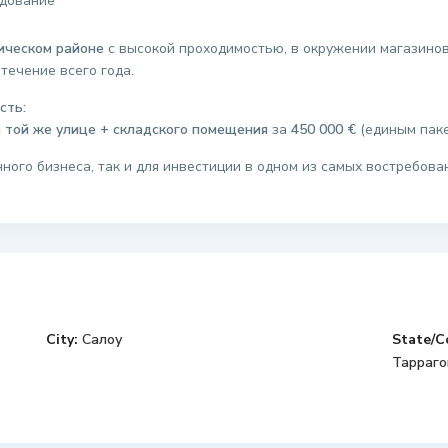
удование
ическом районе
с высокой проходимостью, в окружении магазинов
течение всего года.
сть:
 той же улице + складского помещения
за
450 000 €
(единым паке
ного бизнеса, так и для инвестиции в одном из самых востребова
City:
Салоу
State/C
Тарраго