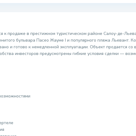
я к продаже в престижном туристическом районе Салоу-де-Льева
енитого бульвара Пасео Жауме I и популярного пляжа Льевант.
вано и готово к немедленной эксплуатации. Объект продается со
обства инвесторов предусмотрены гибкие условия сделки — воз
 возможностями
ертеле
ия