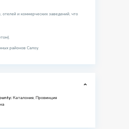
, отелей и коммерческих заведений, что
том).
нных районов Салоу.
ounty:
Каталония
,
Провинция
на