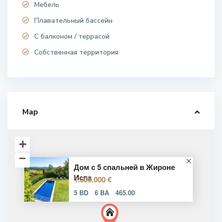
Мебель
Плавательный бассейн
С балконом / террасой
Собственная территория
Map
Дом с 5 спальнeй в Жироне
Испа
1.500.000 €
5 BD
6 BA
465.00