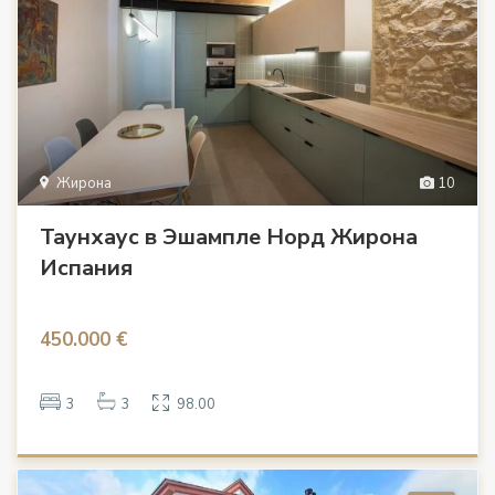
Жирона
10
Таунхаус в Эшампле Норд Жирона
Испания
450.000 €
3
3
98.00