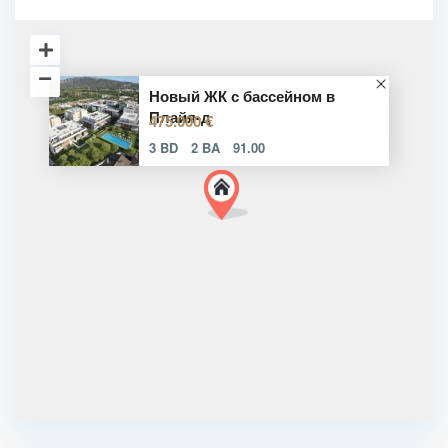
Новый ЖК с бассейном в
Плайя-д
475.000 €
3 BD
2 BA
91.00