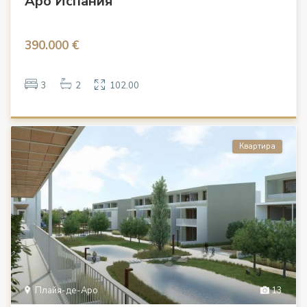
Аро Испания
390.000 €
3
2
102.00
Квартира
Плайя-де-Аро
13