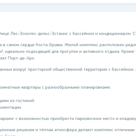
улице Лес-Эсколес-дельс-Эстанис с бассейном и кондиционером. 
a в самом сердце Коста-Бравы. Жилой комплекс расположен рядом
, идеально подходящей для прогулок и активного отдыха. Кроме т
 яхт Порт-де-Аро.
ванных вокруг просторной общественной территории с бассейном,
хкомнатные квартиры с разнообразными планировками:
ими из гостиной;
риентации.
аркинг с возможностью приобрести парковочное место и кладову
ионные решения и тёплая атмосфера делают комплекс отличным 