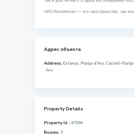
так и для летнего отдыха на побережье Кос
ARO Residences — это пространство, где м
Адрес объекта
Address:
Estanys, Platja d'Aro, Castell-Platja
´Aro
Property Details
Property Id :
47094
Rooms:
3