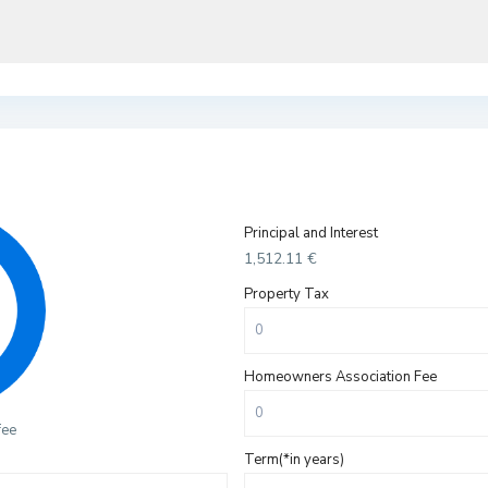
Principal and Interest
1,512.11
€
Property Tax
Homeowners Association Fee
fee
Term(*in years)