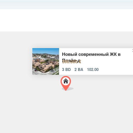
Новый современный ЖК в
Плайя-д
390.000 €
3 BD
2 BA
102.00