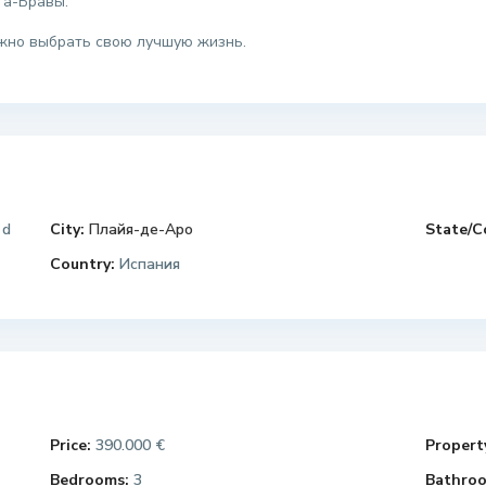
та-Бравы.
ожно выбрать свою лучшую жизнь.
 d
City:
Плайя-де-Аро
State/C
Country:
Испания
Price:
390.000 €
Property
Bedrooms:
3
Bathroo