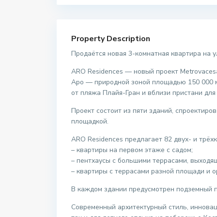
Property Description
Продаётся новая 3-комнатная квартира на 
ARO Residences — новый проект Metrovaces
Аро — природной зоной площадью 150 000 м²
от пляжа Плайя-Гран и вблизи пристани для
Проект состоит из пяти зданий, спроектиро
площадкой.
ARO Residences предлагает 82 двух- и трё
– квартиры на первом этаже с садом;
– пентхаусы с большими террасами, выходящ
– квартиры с террасами разной площади и о
В каждом здании предусмотрен подземный п
Современный архитектурный стиль, инновац