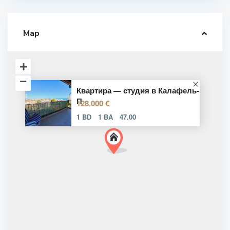
Map
Квартира — студия в Калафель-
П
128.000 €
1 BD
1 BA
47.00