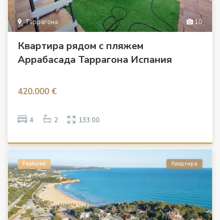
Таррагона
10
Квартира рядом с пляжем
Аррабасада Таррагона Испания
420.000 €
4
2
133.00
Featured
Квартира