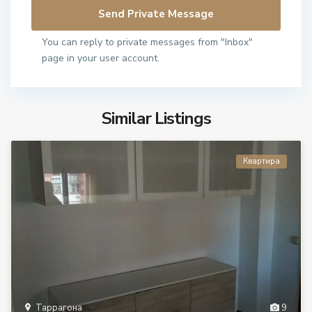
You can reply to private messages from "Inbox"
page in your user account.
Similar Listings
Квартира
Таррагона
9