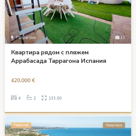
Таррагона
10
Квартира рядом с пляжем
Аррабасада Таррагона Испания
420.000 €
4
2
133.00
Featured
Квартира