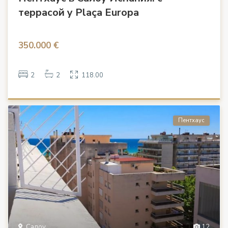
террасой у Plaça Europa
350.000 €
2
2
118.00
Пентхаус
Салоу
12