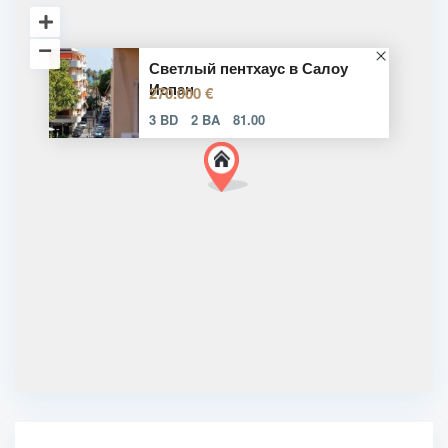
Светлый пентхаус в Салоу
Испан
270.000 €
3 BD
2 BA
81.00