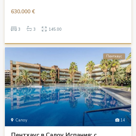
630.000 €
3
3
145.00
Пентхаус
Салоу
14
Пентхаус в Салоу Испания: с