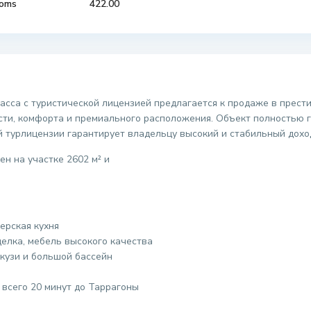
ooms
422.00
ласса с туристической лицензией предлагается к продаже в прес
ти, комфорта и премиального расположения. Объект полностью го
 турлицензии гарантирует владельцу высокий и стабильный дохо
н на участке 2602 м² и
ерская кухня
елка, мебель высокого качества
акузи и большой бассейн
 всего 20 минут до Таррагоны