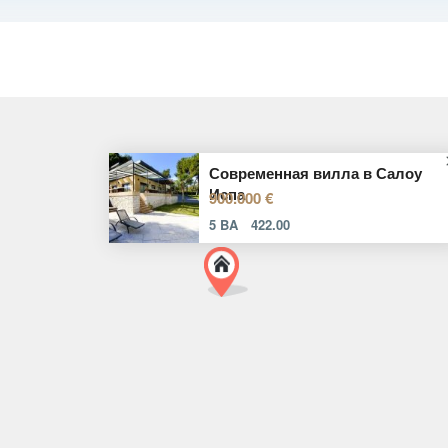
Современная вилла в Салоу
Испа
900.000 €
5 BA
422.00