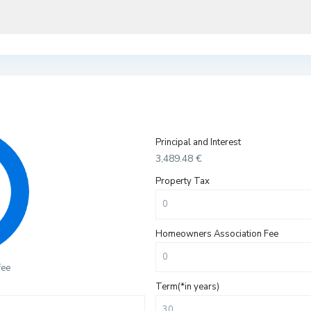
Principal and Interest
3,489.48
€
Property Tax
Homeowners Association Fee
fee
Term(*in years)