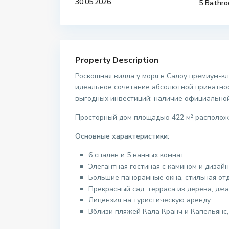
30.05.2026
5 Bathr
Property Description
Роскошная вилла у моря в Салоу премиум-к
идеальное сочетание абсолютной приватнос
выгодных инвестиций: наличие официальной
Просторный дом площадью 422 м² расположе
Основные характеристики:
6 спален и 5 ванных комнат
Элегантная гостиная с камином и дизайн
Большие панорамные окна, стильная отд
Прекрасный сад, терраса из дерева, дж
Лицензия на туристическую аренду
Вблизи пляжей Кала Кранч и Капельянс,