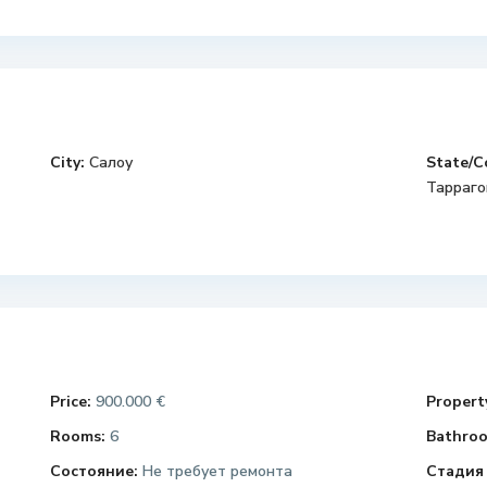
City:
Салоу
State/C
Тарраго
Price:
900.000 €
Property
Rooms:
6
Bathroo
Состояние:
Не требует ремонта
Стадия 