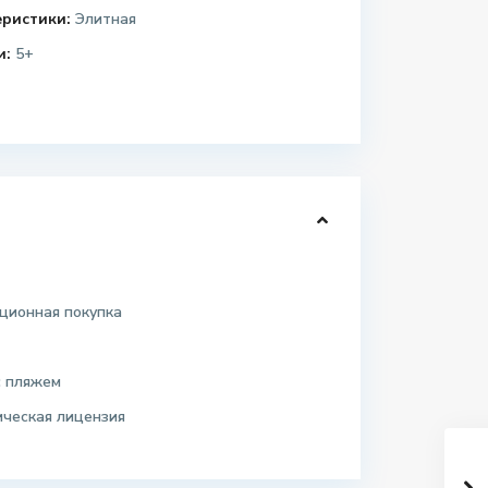
еристики:
Элитная
и:
5+
ционная покупка
с пляжем
ическая лицензия