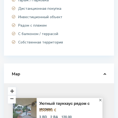
Гараж / Парковка
Дистанционная покупка
Инвестиционный объект
Рядом с пляжем
С балконом / террасой
Собственная территория
Map
Уютный таунхаус рядом с
морем
250.000 €
3 BD
2 BA
120.00