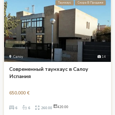
Таунхаус
Скора В Продаже
Салоу
14
Современный таунхаус в Салоу
Испания
650.000 €
420.00
6
6
260.00